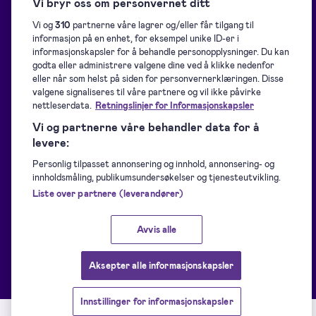
Vi bryr oss om personvernet ditt
Vi og
310
partnerne våre lagrer og/eller får tilgang til
informasjon på en enhet, for eksempel unike ID-er i
Blogg
Oversikt
informasjonskapsler for å behandle personopplysninger. Du kan
godta eller administrere valgene dine ved å klikke nedenfor
eller når som helst på siden for personvernerklæringen. Disse
Hjelpeside
Samling av signaturer
valgene signaliseres til våre partnere og vil ikke påvirke
nettleserdata.
Retningslinjer for Informasjonskapsler
Vi og partnerne våre behandler data for å
Nedlastinger
Signering
levere:
Personlig tilpasset annonsering og innhold, annonsering- og
For utviklere
Identifisering
innholdsmåling, publikumsundersøkelser og tjenesteutvikling.
Liste over partnere (leverandører)
Støttede e-ID-er
Forsegling
Avvis alle
Kundehistorier
Andre Signicat-produkter
Aksepter alle informasjonskapsler
Innstillinger for informasjonskapsler
Tjenestestatus
Tjenestevilkår
Personvernerklæring