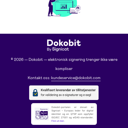
© 2026 — Dokobit — elektronisk signering trenger ikke være
kompliser
Kontakt oss:
kundeservice@dokobit.com
Dokobit-portalen er drevet av
Signicat – Europas leder for digital
identitet og en QTSP som oppfyller
ISO/IEC 27001 og eIDAS-standarder.
Finn ut mer
.