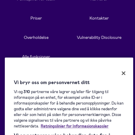
Priser
Kontakter
Overholdelse
Vulnerability Disclosure
Alle funksjoner
Ressurser
Løsninger
Vi bryr oss om personvernet ditt
Vi og
310
partnerne våre lagrer og/eller får tilgang til
informasjon på en enhet, for eksempel unike ID-er i
Blogg
Oversikt
informasjonskapsler for å behandle personopplysninger. Du kan
godta eller administrere valgene dine ved å klikke nedenfor
eller når som helst på siden for personvernerklæringen. Disse
Hjelpeside
Samling av signaturer
valgene signaliseres til våre partnere og vil ikke påvirke
nettleserdata.
Retningslinjer for Informasjonskapsler