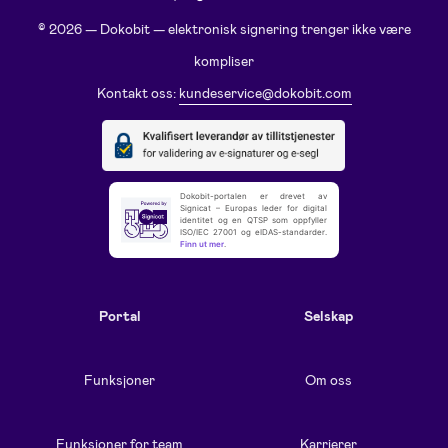
© 2026 — Dokobit — elektronisk signering trenger ikke være
kompliser
Kontakt oss:
kundeservice@dokobit.com
Dokobit-portalen er drevet av
Signicat – Europas leder for digital
identitet og en QTSP som oppfyller
ISO/IEC 27001 og eIDAS-standarder.
Finn ut mer
.
Portal
Selskap
Funksjoner
Om oss
Funksjoner for team
Karrierer