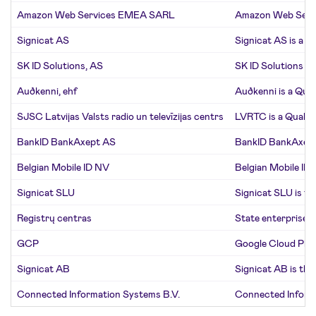
Amazon Web Services EMEA SARL
Amazon Web Servic
Signicat AS
Signicat AS is a Q
SK ID Solutions, AS
SK ID Solutions is
Auðkenni, ehf
Auðkenni is a Qual
SJSC Latvijas Valsts radio un televīzijas centrs
LVRTC is a Qualifi
BankID BankAxept AS
BankID BankAxept 
Belgian Mobile ID NV
Belgian Mobile ID 
Signicat SLU
Signicat SLU is th
Registrų centras
State enterprise R
GCP
Google Cloud Plat
Signicat AB
Signicat AB is the 
Connected Information Systems B.V.
Connected Informat