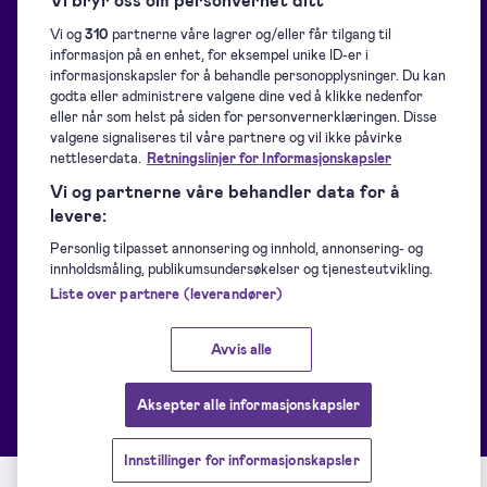
Vi og
310
partnerne våre lagrer og/eller får tilgang til
informasjon på en enhet, for eksempel unike ID-er i
Blogg
Oversikt
informasjonskapsler for å behandle personopplysninger. Du kan
godta eller administrere valgene dine ved å klikke nedenfor
eller når som helst på siden for personvernerklæringen. Disse
Hjelpeside
Samling av signaturer
valgene signaliseres til våre partnere og vil ikke påvirke
nettleserdata.
Retningslinjer for Informasjonskapsler
Vi og partnerne våre behandler data for å
Nedlastinger
Signering
levere:
Personlig tilpasset annonsering og innhold, annonsering- og
For utviklere
Identifisering
innholdsmåling, publikumsundersøkelser og tjenesteutvikling.
Liste over partnere (leverandører)
Støttede e-ID-er
Forsegling
Avvis alle
Kundehistorier
Andre Signicat-produkter
Aksepter alle informasjonskapsler
Innstillinger for informasjonskapsler
Tjenestestatus
Tjenestevilkår
Personvernerklæring