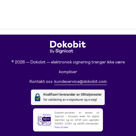
© 2026 — Dokobit — elektronisk signering trenger ikke være
kompliser
Kontakt oss:
kundeservice@dokobit.com
Dokobit-portalen er drevet av
Signicat – Europas leder for digital
identitet og en QTSP som oppfyller
ISO/IEC 27001 og eIDAS-standarder.
Finn ut mer
.