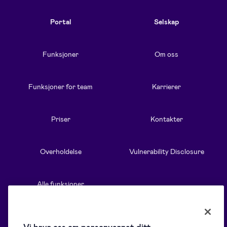
Portal
Selskap
Funksjoner
Om oss
Funksjoner for team
Karrierer
Priser
Kontakter
Overholdelse
Vulnerability Disclosure
Alle funksjoner
Ressurser
Løsninger
Vi bryr oss om personvernet ditt