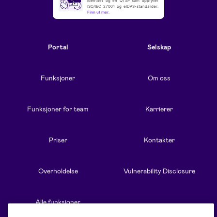
identitet og en QTSP som oppfyller
ISO/IEC 27001 og eIDAS-standarder.
Finn ut mer
.
Portal
Selskap
Funksjoner
Om oss
Funksjoner for team
Karrierer
Priser
Kontakter
Overholdelse
Vulnerability Disclosure
Alle funksjoner