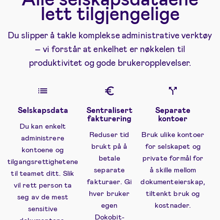
lett tilgjengelige
Du slipper å takle komplekse administrative verktøy
– vi forstår at enkelhet er nøkkelen til
produktivitet og gode brukeropplevelser.
Selskapsdata
Sentralisert
Separate
fakturering
kontoer
Du kan enkelt
Reduser tid
Bruk ulike kontoer
administrere
brukt på å
for selskapet og
kontoene og
betale
private formål for
tilgangsrettighetene
separate
å skille mellom
til teamet ditt. Slik
fakturaer. Gi
dokumenteierskap,
vil rett person ta
hver bruker
tiltenkt bruk og
seg av de mest
egen
kostnader.
sensitive
Dokobit-
dokumentene.