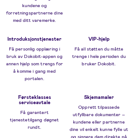
kundene og
forretningspartnerne dine
med ditt varemerke.
Introduksjonstjenester
VIP-hjelp
Få personlig opplæring i
Få all støtten du måtte
bruk av Dokobit-appen og
trenge i hele perioden du
annen hjelp som trengs for
bruker Dokobit.
å komme i gang med
portalen.
Førsteklasses
Skjemamaler
serviceavtale
Opprett tilpassede
Få garantert
utfyllbare dokumenter –
tjenestetilgang døgnet
kundene eller partnerne
rundt.
dine vil enkelt kunne fylle ut
og signere dem direkte på