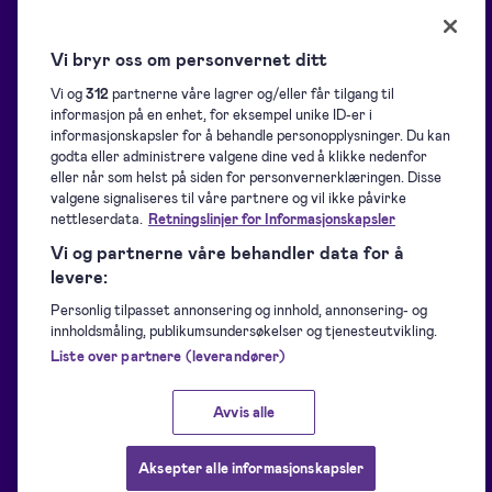
Ressurser
Løsninger
Vi bryr oss om personvernet ditt
Vi og
312
partnerne våre lagrer og/eller får tilgang til
informasjon på en enhet, for eksempel unike ID-er i
Blogg
Oversikt
informasjonskapsler for å behandle personopplysninger. Du kan
godta eller administrere valgene dine ved å klikke nedenfor
eller når som helst på siden for personvernerklæringen. Disse
Hjelpeside
Samling av signaturer
valgene signaliseres til våre partnere og vil ikke påvirke
nettleserdata.
Retningslinjer for Informasjonskapsler
Vi og partnerne våre behandler data for å
Nedlastinger
Signering
levere:
Personlig tilpasset annonsering og innhold, annonsering- og
For utviklere
Identifisering
innholdsmåling, publikumsundersøkelser og tjenesteutvikling.
Liste over partnere (leverandører)
Støttede e-ID-er
Forsegling
Avvis alle
Kundehistorier
Andre Signicat-produkter
Aksepter alle informasjonskapsler