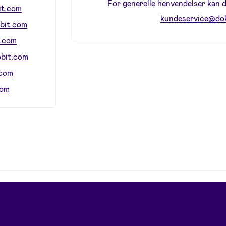
For generelle henvendelser kan d
it.com
kundeservice@do
bit.com
t.com
bit.com
.com
com