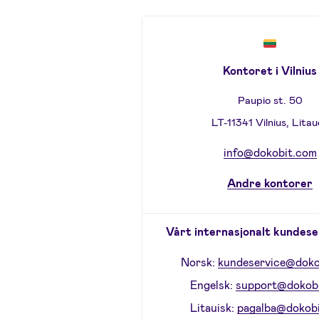
Kontoret i Vilnius
Paupio st. 50
LT-11341 Vilnius, Lita
info@dokobit.com
Andre kontorer
Vårt internasjonalt kundes
Norsk:
kundeservice@doko
Engelsk:
support@dokob
Litauisk:
pagalba@dokob