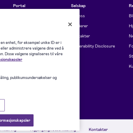
Portal
Selskap
R
Funksjoner
Om oss
B
Funksjoner for team
Karrierer
Hj
Priser
Kontakter
Ne
 en enhet, for eksempel unike ID-er i
Overholdelse
Vulnerability Disclosure
Fo
eller administrere valgene dine ved å
. Disse valgene signaliseres til våre
Alle funksjoner
St
asjonskapsler
Ku
måling, publikumsundersøkelser og
formasjonskapsler
rklæring
Tilgjengelighetserklæring
Kontakter