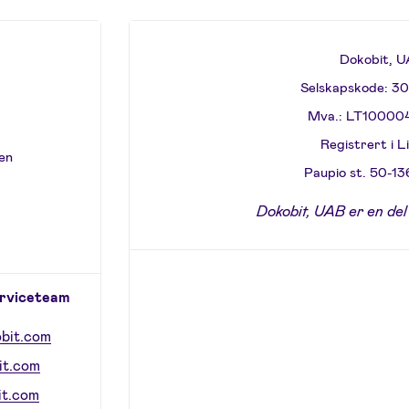
Dokobit, 
Selskapskode: 3
Mva.: LT10000
Registrert i L
uen
Paupio st. 50-136
Dokobit, UAB er en del
erviceteam
bit.com
it.com
it.com