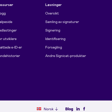
essurser
Løsninger
logg
Oversikt
elpeside
Samling av signaturer
dlastinger
Signering
r utviklere
Identifisering
øttede e-ID-er
Forsegling
ndehistorier
Andre Signicat-produkter
Norsk