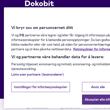
© 2026 — Dokobit — elektronisk signering trenger ikke
være kompliser
Vi bryr oss om personvernet ditt
Kontakt oss:
kundeservice@dokobit.com
Vi og
312
partnerne våre lagrer og/eller får tilgang til informasjon på
informasjonskapsler for å behandle personopplysninger. Du kan godta 
klikke nedenfor eller når som helst på siden for personvernerklæringen
partnere og vil ikke påvirke nettleserdata.
Retningslinjer for Inform
Vi og partnerne våre behandler data for å levere:
Dokobit-portalen er drevet av
Signicat – Europas leder for digital
Personlig tilpasset annonsering og innhold, annonsering- og innholds
identitet og en QTSP som oppfyller
ISO/IEC 27001 og eIDAS-standarder.
tjenesteutvikling.
Finn ut mer
.
Liste over partnere (leverandører)
Innstillinger for informasjonskapsler
Avvis alle
Aksepter alle in
Tjenestestatus
Tjenestevilkår
Personverne