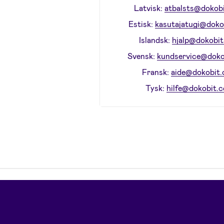
Latvisk:
atbalsts@dokob
Estisk:
kasutajatugi@doko
Islandsk:
hjalp@dokobi
Svensk:
kundservice@doko
Fransk:
aide@dokobit
Tysk:
hilfe@dokobit.