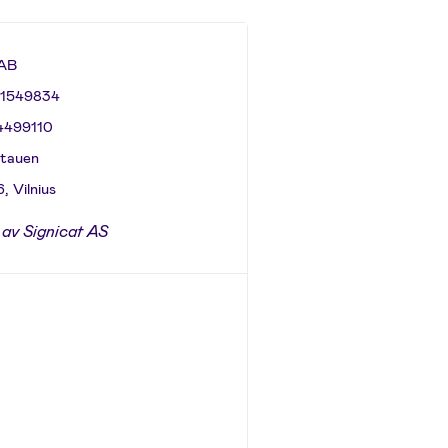
UAB
01549834
4499110
itauen
, Vilnius
 av Signicat AS