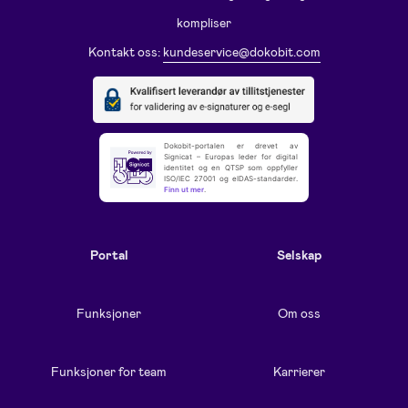
kompliser
Kontakt oss:
kundeservice@dokobit.com
Dokobit-portalen er drevet av
Signicat – Europas leder for digital
identitet og en QTSP som oppfyller
ISO/IEC 27001 og eIDAS-standarder.
Finn ut mer
.
Portal
Selskap
Funksjoner
Om oss
Funksjoner for team
Karrierer