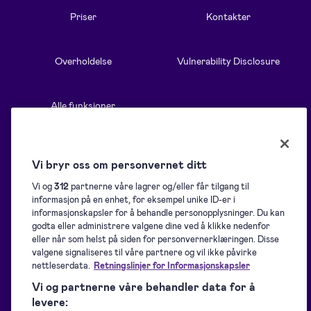
Priser
Kontakter
Overholdelse
Vulnerability Disclosure
Alle funksjoner
Ressurser
Løsninger
Vi bryr oss om personvernet ditt
Vi og
312
partnerne våre lagrer og/eller får tilgang til
informasjon på en enhet, for eksempel unike ID-er i
Blogg
Oversikt
informasjonskapsler for å behandle personopplysninger. Du kan
godta eller administrere valgene dine ved å klikke nedenfor
eller når som helst på siden for personvernerklæringen. Disse
Hjelpeside
Samling av signaturer
valgene signaliseres til våre partnere og vil ikke påvirke
nettleserdata.
Retningslinjer for Informasjonskapsler
Vi og partnerne våre behandler data for å
Nedlastinger
Signering
levere: