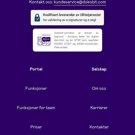
Kontakt oss:
kundeservice@dokobit.com
Dokobit-portalen er drevet av
Signicat – Europas leder for digital
identitet og en QTSP som oppfyller
ISO/IEC 27001 og eIDAS-standarder.
Finn ut mer
.
Portal
Selskap
Funksjoner
Om oss
Funksjoner for team
Karrierer
Priser
Kontakter