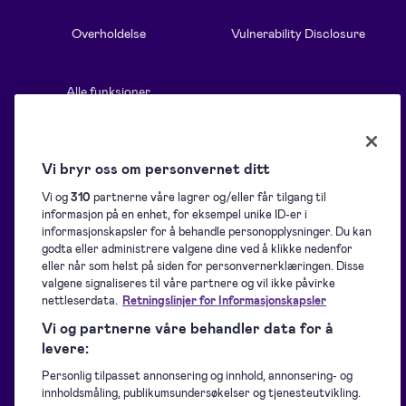
Overholdelse
Vulnerability Disclosure
Alle funksjoner
Ressurser
Løsninger
Vi bryr oss om personvernet ditt
Vi og
310
partnerne våre lagrer og/eller får tilgang til
informasjon på en enhet, for eksempel unike ID-er i
Blogg
Oversikt
informasjonskapsler for å behandle personopplysninger. Du kan
godta eller administrere valgene dine ved å klikke nedenfor
eller når som helst på siden for personvernerklæringen. Disse
Hjelpeside
Samling av signaturer
valgene signaliseres til våre partnere og vil ikke påvirke
nettleserdata.
Retningslinjer for Informasjonskapsler
Vi og partnerne våre behandler data for å
Nedlastinger
Signering
levere:
Personlig tilpasset annonsering og innhold, annonsering- og
For utviklere
Identifisering
innholdsmåling, publikumsundersøkelser og tjenesteutvikling.