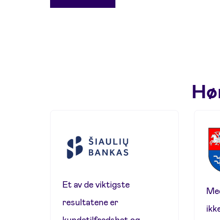
Hør
Et av de viktigste
Med
resultatene er
ikk
kundetilfredshet og