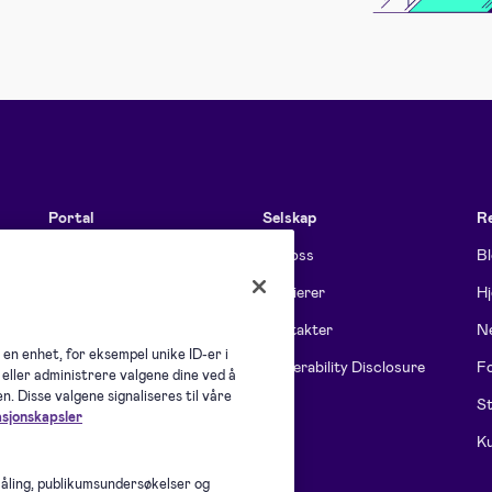
Portal
Selskap
R
Funksjoner
Om oss
B
Funksjoner for team
Karrierer
Hj
Priser
Kontakter
Ne
 en enhet, for eksempel unike ID-er i
Overholdelse
Vulnerability Disclosure
Fo
eller administrere valgene dine ved å
. Disse valgene signaliseres til våre
Alle funksjoner
St
asjonskapsler
Ku
måling, publikumsundersøkelser og