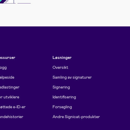
essurser
Løsninger
logg
Oversikt
elpeside
Samling av signaturer
dlastinger
Signering
r utviklere
Identifisering
øttede e-ID-er
Forsegling
ndehistorier
Andre Signicat-produkter