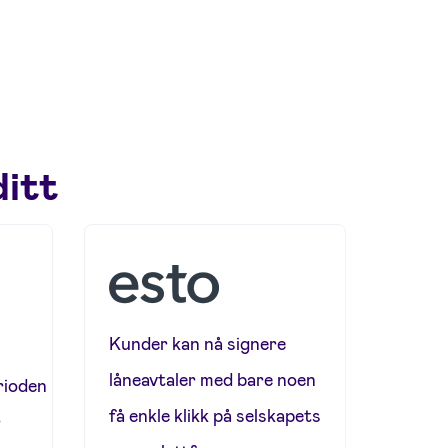
ditt
Kunder kan nå signere
låneavtaler med bare noen
rioden
få enkle klikk på selskapets
r