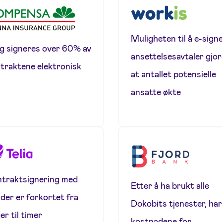
Muligheten til å e-sign
ag signeres over 60% av
ansettelsesavtaler gjo
traktene elektronisk
at antallet potensielle
ansatte økte
traktsignering med
Etter å ha brukt alle
der er forkortet fra
Dokobits tjenester, ha
er til timer
kostnadene for