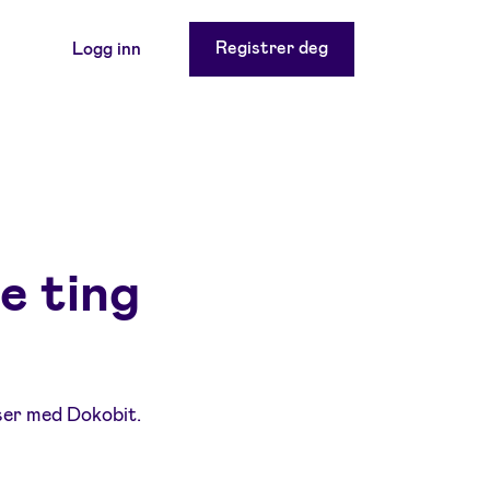
Registrer deg
Logg inn
e ting
ser med Dokobit.