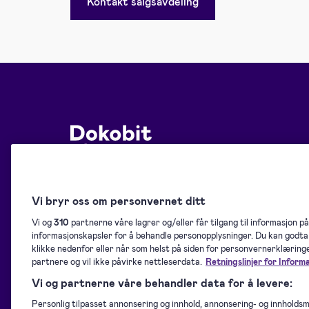
Kontakt salgsavdeling
© 2026 — Dokobit — elektronisk signering trenger ikke
være kompliser
Vi bryr oss om personvernet ditt
Kontakt oss:
kundeservice@dokobit.com
Vi og
310
partnerne våre lagrer og/eller får tilgang til informasjon på
informasjonskapsler for å behandle personopplysninger. Du kan godta 
klikke nedenfor eller når som helst på siden for personvernerklæringen
partnere og vil ikke påvirke nettleserdata.
Retningslinjer for Inform
Vi og partnerne våre behandler data for å levere:
Dokobit-portalen er drevet av
Signicat – Europas leder for digital
Personlig tilpasset annonsering og innhold, annonsering- og innholds
identitet og en QTSP som oppfyller