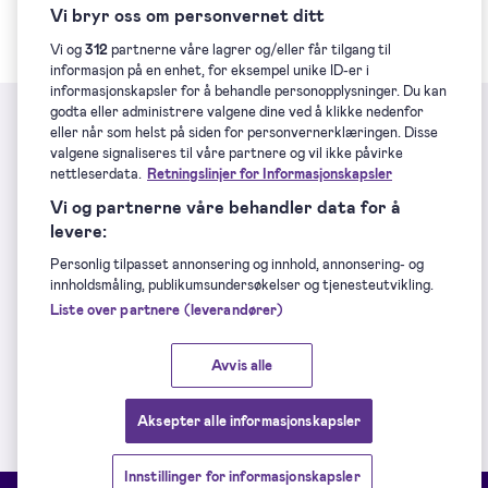
Vi bryr oss om personvernet ditt
Vi og
312
partnerne våre lagrer og/eller får tilgang til
informasjon på en enhet, for eksempel unike ID-er i
informasjonskapsler for å behandle personopplysninger. Du kan
godta eller administrere valgene dine ved å klikke nedenfor
eller når som helst på siden for personvernerklæringen. Disse
Er du klar til å komme i gang?
valgene signaliseres til våre partnere og vil ikke påvirke
nettleserdata.
Retningslinjer for Informasjonskapsler
Vi og partnerne våre behandler data for å
Er du allerede en Dokobit-bruker?
Logg inn
.
levere:
Personlig tilpasset annonsering og innhold, annonsering- og
Begynn å signere – det er gratis
innholdsmåling, publikumsundersøkelser og tjenesteutvikling.
Liste over partnere (leverandører)
Hvorfor Dokobit?
Avvis alle
Aksepter alle informasjonskapsler
Innstillinger for informasjonskapsler