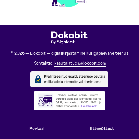
© 2026 — Dokobit — digiallkirjastamine kui igapäevane teenus
Kontaktid:
kasutajatugi@dokobit.com
Dokobiti portaali pakub Signicat –
Euroopa digitaalse identiteedi liider ja
QTSP, mis vastab ISO/IEC 27001 ja
eIDAS standarditele.
Loe lähemalt
.
Portaal
Ettevõttest