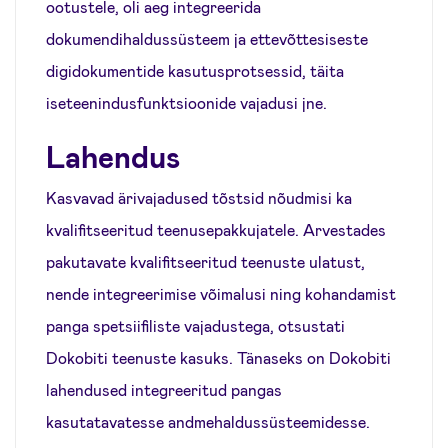
ootustele, oli aeg integreerida
dokumendihaldussüsteem ja ettevõttesiseste
digidokumentide kasutusprotsessid, täita
iseteenindusfunktsioonide vajadusi jne.
Lahendus
Kasvavad ärivajadused tõstsid nõudmisi ka
kvalifitseeritud teenusepakkujatele. Arvestades
pakutavate kvalifitseeritud teenuste ulatust,
nende integreerimise võimalusi ning kohandamist
panga spetsiifiliste vajadustega, otsustati
Dokobiti teenuste kasuks. Tänaseks on Dokobiti
lahendused integreeritud pangas
kasutatavatesse andmehaldussüsteemidesse.