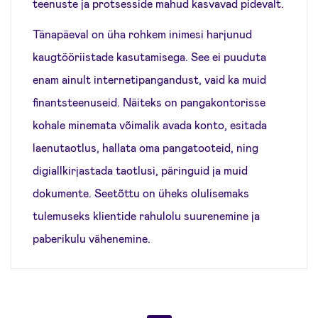
teenuste ja protsesside mahud kasvavad pidevalt.
Tänapäeval on üha rohkem inimesi harjunud
kaugtööriistade kasutamisega. See ei puuduta
enam ainult internetipangandust, vaid ka muid
finantsteenuseid. Näiteks on pangakontorisse
kohale minemata võimalik avada konto, esitada
laenutaotlus, hallata oma pangatooteid, ning
digiallkirjastada taotlusi, päringuid ja muid
dokumente. Seetõttu on üheks olulisemaks
tulemuseks klientide rahulolu suurenemine ja
paberikulu vähenemine.