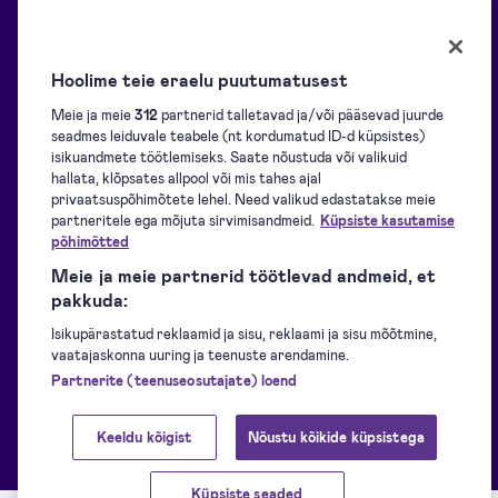
Allikad
Lahendused
Hoolime teie eraelu puutumatusest
Blogi
Ülevaade
Meie ja meie
312
partnerid talletavad ja/või pääsevad juurde
seadmes leiduvale teabele (nt kordumatud ID-d küpsistes)
Kasutajatugi
Allkirjade kogumine
isikuandmete töötlemiseks. Saate nõustuda või valikuid
hallata, klõpsates allpool või mis tahes ajal
privaatsuspõhimõtete lehel. Need valikud edastatakse meie
partneritele ega mõjuta sirvimisandmeid.
Küpsiste kasutamise
Allalaadimiseks
Allkirjastamine
põhimõtted
Meie ja meie partnerid töötlevad andmeid, et
Arendajatele
Identifitseerimine
pakkuda:
Isikupärastatud reklaamid ja sisu, reklaami ja sisu mõõtmine,
vaatajaskonna uuring ja teenuste arendamine.
eID vahendid
Tembeldamine
Partnerite (teenuseosutajate) loend
Edulood
Muud Signicati tooted
Keeldu kõigist
Nõustu kõikide küpsistega
Küpsiste seaded