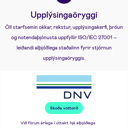
Upplýsingaöryggi
Öll starfsemin okkar, rekstur, upplýsingakerfi, þróun
og notendaþjónusta uppfyllir ISO/IEC 27001 –
leiðandi alþjóðlega staðalinn fyrir stjórnun
upplýsingaöryggis.
Skoða vottorð
Við förum árlega í úttekt hjá alþjóðlega