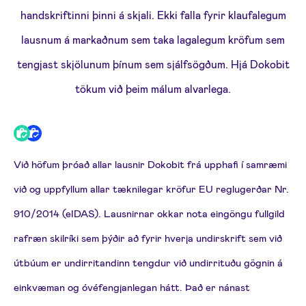
handskriftinni þinni á skjali. Ekki falla fyrir klaufalegum
lausnum á markaðnum sem taka lagalegum kröfum sem
tengjast skjölunum þínum sem sjálfsögðum. Hjá Dokobit
tökum við þeim málum alvarlega.
Við höfum þróað allar lausnir Dokobit frá upphafi í samræmi
við og uppfyllum allar tæknilegar kröfur EU reglugerðar Nr.
910/2014 (eIDAS). Lausnirnar okkar nota eingöngu fullgild
rafræn skilríki sem þýðir að fyrir hverja undirskrift sem við
útbúum er undirritandinn tengdur við undirrituðu gögnin á
einkvæman og óvéfengjanlegan hátt. Það er nánast