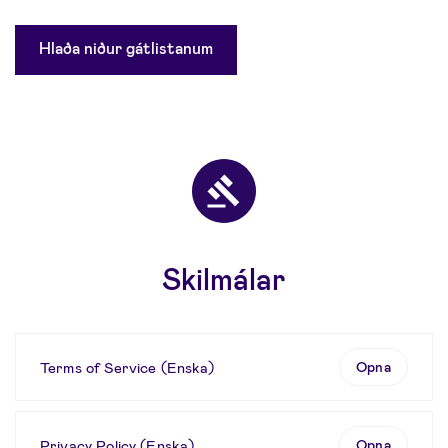
Hlaða niður gátlistanum
Skilmálar
Terms of Service (Enska)
Opna
Privacy Policy (Enska)
Opna