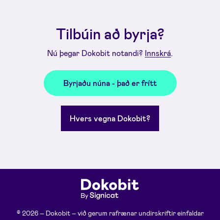
Tilbúin að byrja?
Nú þegar Dokobit notandi?
Innskrá
.
Byrjaðu núna - það er frítt
Hvers vegna Dokobit?
© 2026 – Dokobit – við gerum rafrænar undirskriftir einfaldar