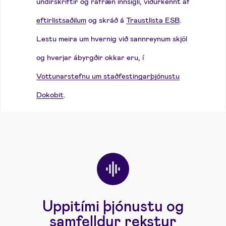
undirskriftir og rafræn innsigli, viðurkennt af
eftirlistsaðilum
og skráð á
Traustlista ESB
.
Lestu meira um hvernig við sannreynum skjöl
og hverjar ábyrgðir okkar eru, í
Vottunarstefnu um staðfestingarþjónustu
Dokobit
.
Uppitími þjónustu og
samfelldur rekstur