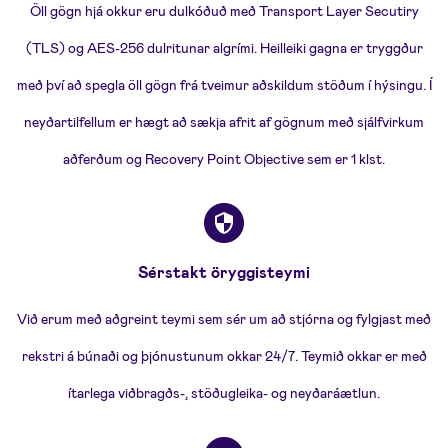
Öll gögn hjá okkur eru dulkóðuð með Transport Layer Secutiry
(TLS) og AES-256 dulritunar algrími. Heilleiki gagna er tryggður
með því að spegla öll gögn frá tveimur aðskildum stöðum í hýsingu. Í
neyðartilfellum er hægt að sækja afrit af gögnum með sjálfvirkum
aðferðum og Recovery Point Objective sem er 1 klst.
Sérstakt öryggisteymi
Við erum með aðgreint teymi sem sér um að stjórna og fylgjast með
rekstri á búnaði og þjónustunum okkar 24/7. Teymið okkar er með
ítarlega viðbragðs-, stöðugleika- og neyðaráætlun.