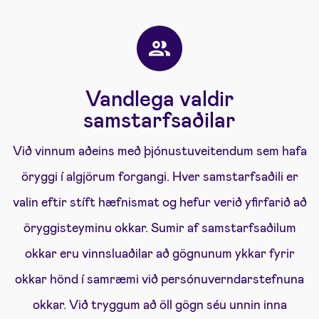
Vandlega valdir
samstarfsaðilar
Við vinnum aðeins með þjónustuveitendum sem hafa
öryggi í algjörum forgangi. Hver samstarfsaðili er
valin eftir stíft hæfnismat og hefur verið yfirfarið að
öryggisteyminu okkar. Sumir af samstarfsaðilum
okkar eru vinnsluaðilar að gögnunum ykkar fyrir
okkar hönd í samræmi við persónuverndarstefnuna
okkar. Við tryggum að öll gögn séu unnin inna