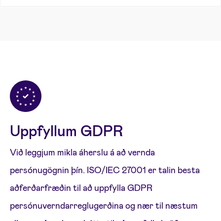
Uppfyllum GDPR
Við leggjum mikla áherslu á að vernda
persónugögnin þín. ISO/IEC 27001 er talin besta
aðferðarfræðin til að uppfylla GDPR
persónuverndarreglugerðina og nær til næstum