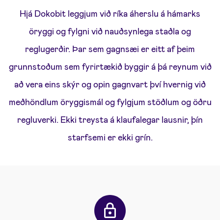
Hjá Dokobit leggjum við ríka áherslu á hámarks
öryggi og fylgni við nauðsynlega staðla og
reglugerðir. Þar sem gagnsæi er eitt af þeim
grunnstoðum sem fyrirtækið byggir á þá reynum við
að vera eins skýr og opin gagnvart því hvernig við
meðhöndlum öryggismál og fylgjum stöðlum og öðru
regluverki. Ekki treysta á klaufalegar lausnir, þín
starfsemi er ekki grín.