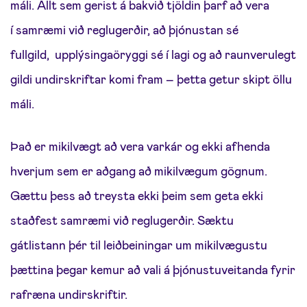
máli. Allt sem gerist á bakvið tjöldin þarf að vera
í samræmi við reglugerðir, að þjónustan sé
fullgild, upplýsingaöryggi sé í lagi og að raunverulegt
gildi undirskriftar komi fram – þetta getur skipt öllu
máli.
Það er mikilvægt að vera varkár og ekki afhenda
hverjum sem er aðgang að mikilvægum gögnum.
Gættu þess að treysta ekki þeim sem geta ekki
staðfest samræmi við reglugerðir.
Sæktu
gátlistann þér til leiðbeiningar um mikilvægustu
þættina þegar kemur að vali á þjónustuveitanda fyrir
rafræna undirskriftir.