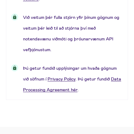
Við veitum þér fulla stjórn yfir þínum gögnum og
veitum þér leið til að stjórna því með
notendavænu viðmóti og þróunarvænum API
vefþjónustum.
Þú getur fundið upplýsingar um hvaða gögnum
við söfnum í
Privacy Policy
. Þú getur fundið
Data
Processing Agreement hér
.