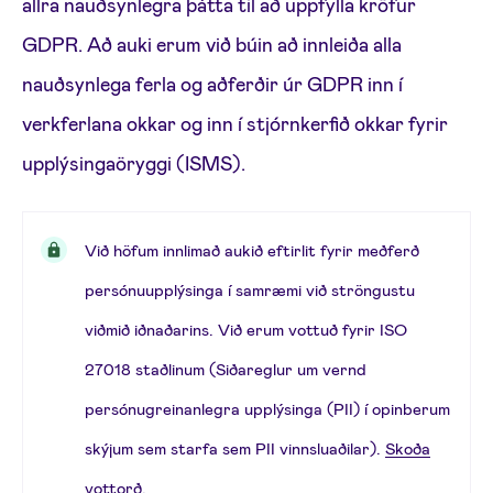
allra nauðsynlegra þátta til að uppfylla kröfur
GDPR. Að auki erum við búin að innleiða alla
nauðsynlega ferla og aðferðir úr GDPR inn í
verkferlana okkar og inn í stjórnkerfið okkar fyrir
upplýsingaöryggi (ISMS).
Við höfum innlimað aukið eftirlit fyrir meðferð
persónuupplýsinga í samræmi við ströngustu
viðmið iðnaðarins. Við erum vottuð fyrir ISO
27018 staðlinum (Siðareglur um vernd
persónugreinanlegra upplýsinga (PII) í opinberum
skýjum sem starfa sem PII vinnsluaðilar).
Skoða
vottorð
.