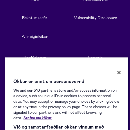
Rekstur kerfis
Vulnerability Disclosure
Allir eiginleikar
Upplýsingar
Lausnir
Blogg
Yfirlit
Okkur er annt um persónuvernd
We and our
310
partners store and/or access information on
Hjálparsíður
Öflun undirskrifta
a device, such as unique IDs in cookies to process personal
data. You may accept or manage your choices by clicking below
or at any time in the privacy policy page. These choices will be
signaled to our partners and will not affect browsing
Niðurhal
Undirritun
data.
Stefna um kökur
Við og samstarfsaðilar okkar vinnum með