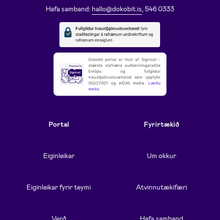
Hafa samband:
hallo@dokobit.is
, 546 0333
Dokobit portal er hluti af Signicat -
stærsta stafræna auðkenningaraðila
Evrópu og fullgildur
traustþjónustuveitandi sem uppfyllir
ISO/27001 og eIDAS staðla.
Lærðu
meira
.
Portal
Fyrirtækið
Eiginleikar
Um okkur
Eiginleikar fyrir teymi
Atvinnutækifæri
Verð
Hafa samband