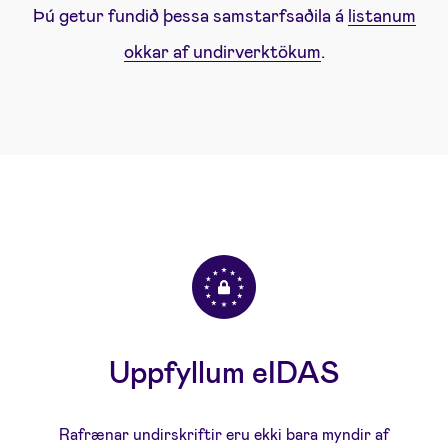
Þú getur fundið þessa samstarfsaðila á
listanum
okkar af undirverktökum
.
Uppfyllum eIDAS
Rafrænar undirskriftir eru ekki bara myndir af