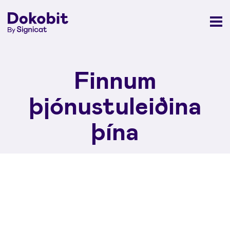
Finnum
þjónustuleiðina
þína