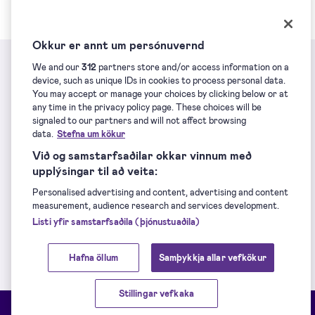
Okkur er annt um persónuvernd
We and our
312
partners store and/or access information on a
device, such as unique IDs in cookies to process personal data.
Tilbúin að byrja?
You may accept or manage your choices by clicking below or at
any time in the privacy policy page. These choices will be
Nú þegar Dokobit notandi?
Innskrá
.
signaled to our partners and will not affect browsing
data.
Stefna um kökur
Við og samstarfsaðilar okkar vinnum með
Byrjaðu núna - það er frítt
upplýsingar til að veita:
Personalised advertising and content, advertising and content
measurement, audience research and services development.
Hvers vegna Dokobit?
Listi yfir samstarfsaðila (þjónustuaðila)
Hafna öllum
Samþykkja allar vefkökur
Stillingar vefkaka