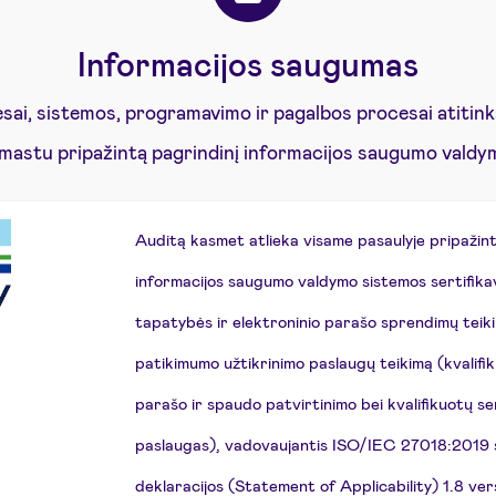
Informacijos saugumas
sai, sistemos, programavimo ir pagalbos procesai atitin
 mastu pripažintą pagrindinį informacijos saugumo valdy
Auditą kasmet atlieka visame pasaulyje pripaži
informacijos saugumo valdymo sistemos sertifikav
tapatybės ir elektroninio parašo sprendimų teiki
patikimumo užtikrinimo paslaugų teikimą (kvalifik
parašo ir spaudo patvirtinimo bei kvalifikuotų se
paslaugas), vadovaujantis ISO/IEC 27018:2019 s
deklaracijos (Statement of Applicability) 1.8 vers