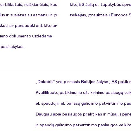
ertifikatais, reiškiančiais, kad
kitų ES šalių el. tapatybės spr
s ir susietas su asmeniu ir jo
teikėjais, įtrauktais į Europos
toti ar panaudoti ant kito ar
kvieno dokumento uždedame
 pasirašytas.
„Dokobit“ yra pirmasis Baltijos šalyse į
ES patiki
Kvalifikuotų patikimumo užtikrinimo paslaugų teikė
el. spaudų ir el. parašų galiojimo patvirtinimo pa
Daugiau apie paslaugos praktikas ir mūsų įsipare
ir spaudų galiojimo patvirtinimo paslaugos veiklos