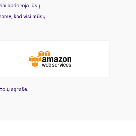
iai apdoroja jūsų
name, kad visi mūsų
tojų sąraše
.