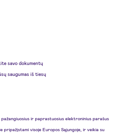
ėkite savo dokumentų
jūsų saugumas iš tiesų
, pažangiuosius ir paprastuosius elektroninius parašus
 pripažįstami visoje Europos Sąjungoje, ir veikia su