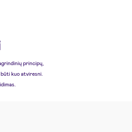
i
grindinių principų,
būti kuo atviresni.
idimas.