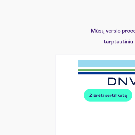
Mūsų verslo proce
tarptautiniu
Žiūrėti sertifikatą