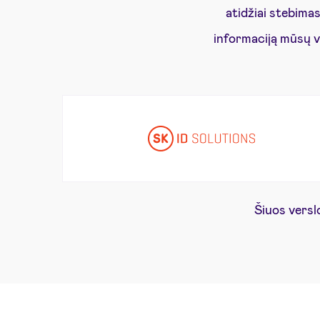
atidžiai stebima
informaciją mūsų v
Šiuos versl