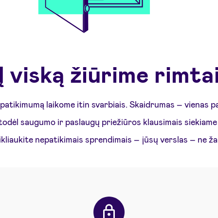
Į viską žiūrime rimta
atikimumą laikome itin svarbiais. Skaidrumas – vienas pa
todėl saugumo ir paslaugų priežiūros klausimais siekiame 
kliaukite nepatikimais sprendimais – jūsų verslas – ne ža