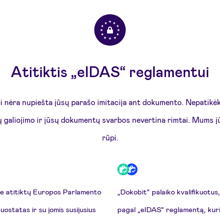
Atitiktis „eIDAS“ reglamentui
ai nėra nupiešta jūsų parašo imitacija ant dokumento. Nepatik
šų galiojimo ir jūsų dokumentų svarbos nevertina rimtai. Mums 
rūpi.
ie atitiktų Europos Parlamento
„Dokobit“ palaiko kvalifikuotus
statas ir su jomis susijusius
pagal „eIDAS“ reglamentą, kurie