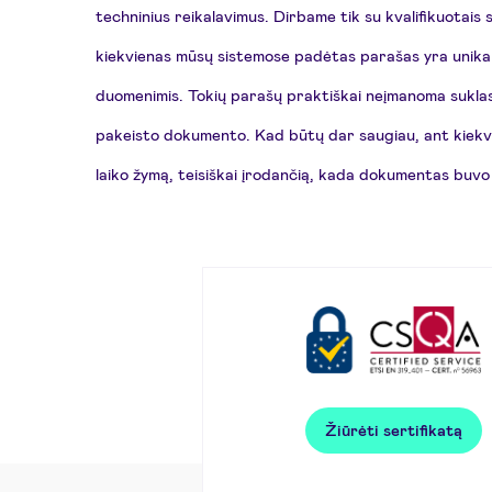
techninius reikalavimus. Dirbame tik su kvalifikuotais s
kiekvienas mūsų sistemose padėtas parašas yra unikalu
duomenimis. Tokių parašų praktiškai neįmanoma suklas
pakeisto dokumento. Kad būtų dar saugiau, ant kie
laiko žymą, teisiškai įrodančią, kada dokumentas buvo
Žiūrėti sertifikatą