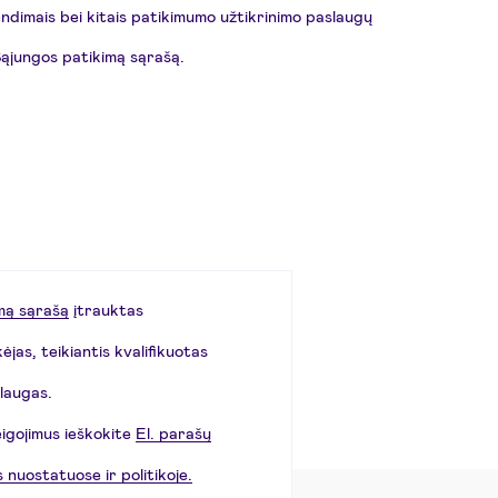
endimais bei kitais patikimumo užtikrinimo paslaugų
 Sąjungos patikimą sąrašą.
mą sąrašą
įtrauktas
jas, teikiantis kvalifikuotas
slaugas.
igojimus ieškokite
El. parašų
 nuostatuose ir politikoje.