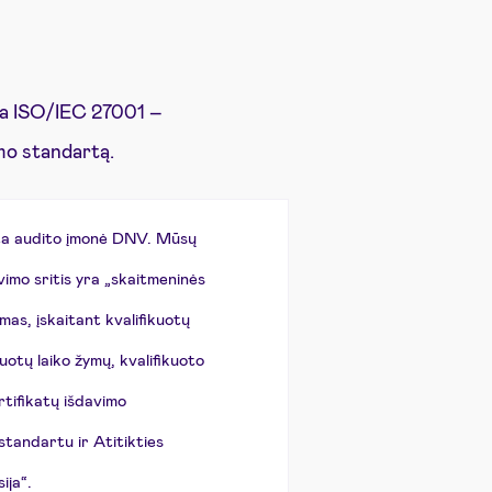
ka ISO/IEC 27001 –
mo standartą.
nta audito įmonė DNV. Mūsų
imo sritis yra „skaitmeninės
mas, įskaitant kvalifikuotų
uotų laiko žymų, kvalifikuoto
rtifikatų išdavimo
tandartu ir Atitikties
ija“.