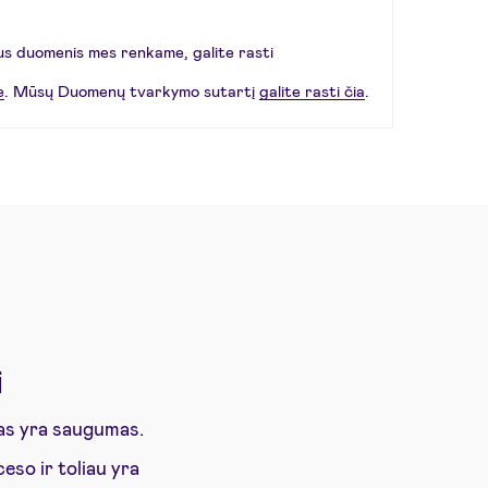
ius duomenis mes renkame, galite rasti
e
. Mūsų Duomenų tvarkymo sutartį
galite rasti čia
.
i
tas yra saugumas.
so ir toliau yra