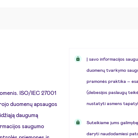
Į savo informacijos sau
duomenų tvarkymo saugu
pramonės praktika – esa
uomenis. ISO/IEC 27001
(debesijos paslaugų teikė
drojo duomenų apsaugos
nustatyti asmens tapaty
didžiąją daugumą
Suteikiame jums galimybę 
formacijos saugumo
daryti naudodamiesi pato
ntrolės priemones ir