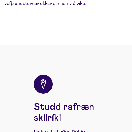
vefþjónusturnar okkar á innan við viku.
Studd rafræn
skilríki
Dokobit styður fjölda