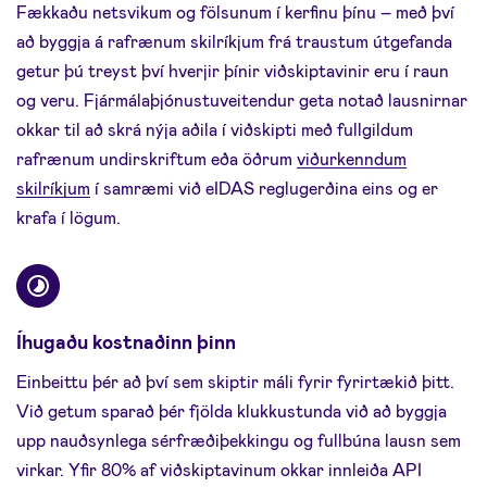
Fækkaðu netsvikum og fölsunum í kerfinu þínu – með því
að byggja á rafrænum skilríkjum frá traustum útgefanda
getur þú treyst því hverjir þínir viðskiptavinir eru í raun
og veru. Fjármálaþjónustuveitendur geta notað lausnirnar
okkar til að skrá nýja aðila í viðskipti með fullgildum
rafrænum undirskriftum eða öðrum
viðurkenndum
skilríkjum
í samræmi við eIDAS reglugerðina eins og er
krafa í lögum.
Íhugaðu kostnaðinn þinn
Einbeittu þér að því sem skiptir máli fyrir fyrirtækið þitt.
Við getum sparað þér fjölda klukkustunda við að byggja
upp nauðsynlega sérfræðiþekkingu og fullbúna lausn sem
virkar. Yfir 80% af viðskiptavinum okkar innleiða API