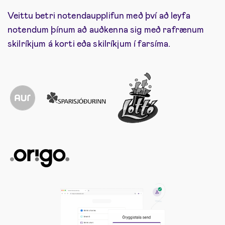
Veittu betri notendaupplifun með því að leyfa
notendum þínum að auðkenna sig með rafrænum
skilríkjum á korti eða skilríkjum í farsíma.