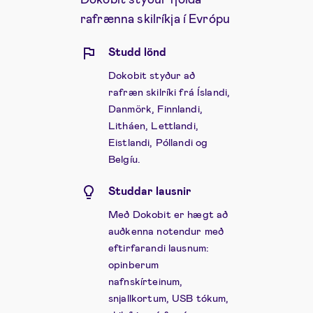
rafrænna skilríkja í Evrópu
Studd lönd
Dokobit styður að
rafræn skilríki frá Íslandi,
Danmörk, Finnlandi,
Litháen, Lettlandi,
Eistlandi, Póllandi og
Belgíu.
Studdar lausnir
Með Dokobit er hægt að
auðkenna notendur með
eftirfarandi lausnum:
opinberum
nafnskírteinum,
snjallkortum, USB tókum,