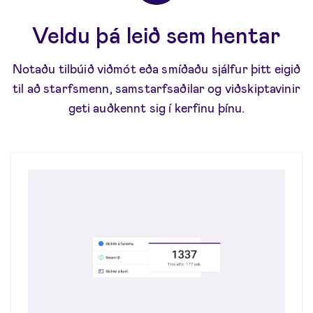
Veldu þá leið sem hentar
Notaðu tilbúið viðmót eða smíðaðu sjálfur þitt eigið
til að starfsmenn, samstarfsaðilar og viðskiptavinir
geti auðkennt sig í kerfinu þínu.