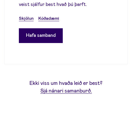
veist sjálfur best hvað þú þarft.
Skjölun
Kóðadæmi
Hafa samband
Ekki viss um hvaða leið er best?
Sjá nánari samanburð.