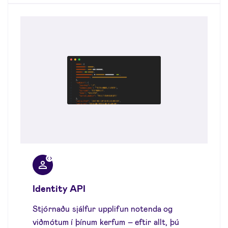
Identity API
Stjórnaðu sjálfur upplifun notenda og
viðmótum í þínum kerfum – eftir allt, þú