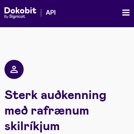
Sterk auðkenning
með rafrænum
skilríkjum