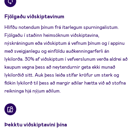
Fjölgaðu viðskiptavinum
Hlífðu notendum þínum frá ítarlegum spurningalistum.
Fjölgaðu í staðinn heimsóknum viðskiptavina,
nýskráningum eða viðskiptum á vefnum þínum og í appinu
með sveigjanlegu og einföldu auðkenningarferli án
lykilorða. 30% af viðskiptum í vefverslunum verða aldrei að
kaupum vegna þess að neytendurnir geta ekki munað
lykilorðið sitt. Auk þess leiða stífar kröfur um sterk og
flókin lykilorð til þess að margir aðilar hætta við að stofna
reikninga hjá nýjum aðilum.
Þekktu viðskiptavini þína