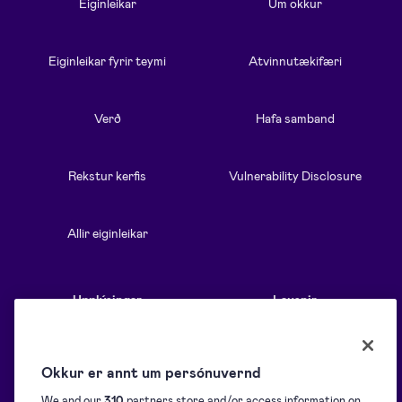
Eiginleikar
Um okkur
Eiginleikar fyrir teymi
Atvinnutækifæri
Verð
Hafa samband
Rekstur kerfis
Vulnerability Disclosure
Allir eiginleikar
Upplýsingar
Lausnir
Blogg
Yfirlit
Okkur er annt um persónuvernd
We and our
310
partners store and/or access information on