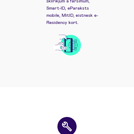
skilríkjum á farsímum,
Smart-ID, eParaksts
mobile, MitID, eistnesk e-
Residency kort.