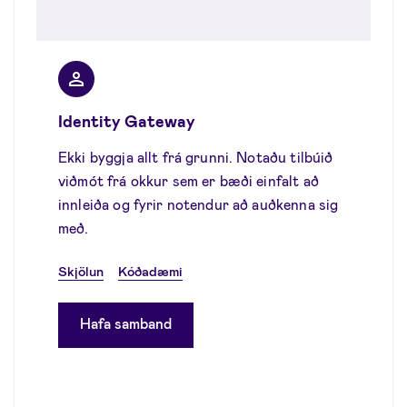
Identity Gateway
Ekki byggja allt frá grunni. Notaðu tilbúið
viðmót frá okkur sem er bæði einfalt að
innleiða og fyrir notendur að auðkenna sig
með.
Skjölun
Kóðadæmi
Hafa samband