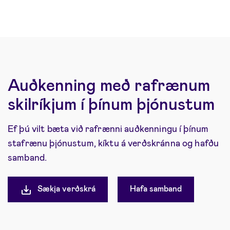
Auðkenning með rafrænum
skilríkjum í þínum þjónustum
Ef þú vilt bæta við rafrænni auðkenningu í þínum
stafrænu þjónustum, kíktu á verðskránna og hafðu
samband.
Sækja verðskrá
Hafa samband