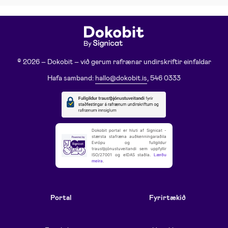
© 2026 – Dokobit – við gerum rafrænar undirskriftir einfaldar
Hafa samband:
hallo@dokobit.is
, 546 0333
Dokobit portal er hluti af Signicat -
stærsta stafræna auðkenningaraðila
Evrópu og fullgildur
traustþjónustuveitandi sem uppfyllir
ISO/27001 og eIDAS staðla.
Lærðu
meira
.
Portal
Fyrirtækið