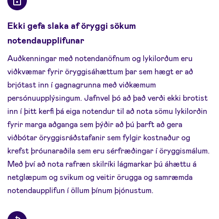
Ekki gefa slaka af öryggi sökum
notendaupplifunar
Auðkenningar með notendanöfnum og lykilorðum eru
viðkvæmar fyrir öryggisáhættum þar sem hægt er að
brjótast inn í gagnagrunna með viðkæmum
persónuupplýsingum. Jafnvel þó að það verði ekki brotist
inn í þitt kerfi þá eiga notendur til að nota sömu lykilorðin
fyrir marga aðganga sem þýðir að þú þarft að gera
viðbótar öryggisráðstafanir sem fylgir kostnaður og
krefst þróunaraðila sem eru sérfræðingar í öryggismálum.
Með því að nota rafræn skilríki lágmarkar þú áhættu á
netglæpum og svikum og veitir örugga og samræmda
notendaupplifun í öllum þínum þjónustum.