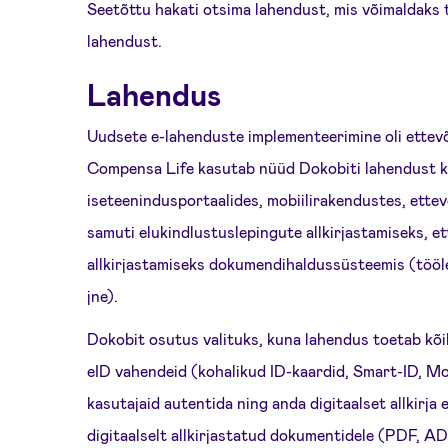
Seetõttu hakati otsima lahendust, mis võimaldaks 
lahendust.
Lahendus
Uudsete e-lahenduste implementeerimine oli ettevõ
Compensa Life kasutab nüüd Dokobiti lahendust k
iseteenindusportaalides, mobiilirakendustes, ette
samuti elukindlustuslepingute allkirjastamiseks, e
allkirjastamiseks dokumendihaldussüsteemis (tööl
jne).
Dokobit osutus valituks, kuna lahendus toetab kõik
eID vahendeid (kohalikud ID-kaardid, Smart-ID, Mo
kasutajaid autentida ning anda digitaalset allkirja
digitaalselt allkirjastatud dokumentidele (PDF, A