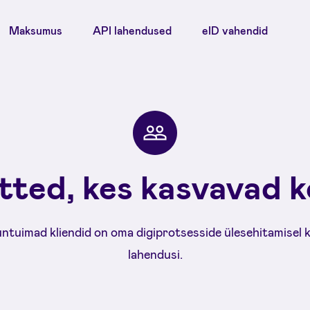
Maksumus
API lahendused
eID vahendid
tted, kes kasvavad k
untuimad kliendid on oma digiprotsesside ülesehitamisel
lahendusi.