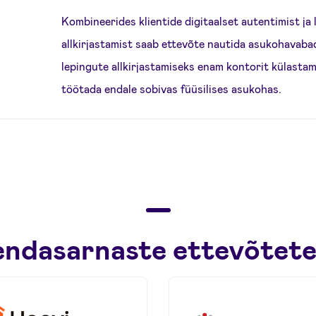
Kombineerides klientide digitaalset autentimist ja 
allkirjastamist saab ettevõte nautida asukohavabad
lepingute allkirjastamiseks enam kontorit külasta
töötada endale sobivas füüsilises asukohas.
 endasarnaste ettevõtete