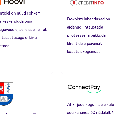
entidel on nüüd rohkem
Dokobiti lahendused on
a keskenduda oma
aidanud lihtsustada
egevusele, selle asemel, et
protsesse ja pakkuda
antsasutusega e-kirju
klientidele paremat
etada
kasutajakogemust
Allkirjade kogumisele kul
aeg kahanes 30 nädalalt 