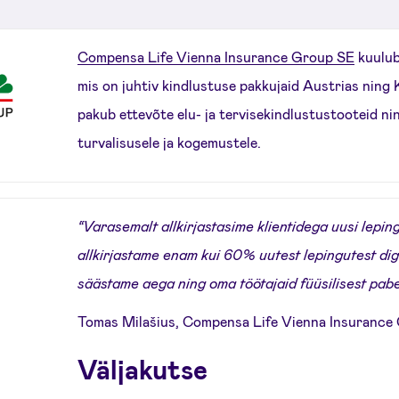
Compensa Life Vienna Insurance Group SE
kuulub
mis on juhtiv kindlustuse pakkujaid Austrias ning
pakub ettevõte elu- ja tervisekindlustustooteid ni
turvalisusele ja kogemustele.
“Varasemalt allkirjastasime klientidega uusi lepin
allkirjastame enam kui 60% uutest lepingutest digi
säästame aega ning oma töötajaid füüsilisest pab
Tomas Milašius, Compensa Life Vienna Insurance
Väljakutse