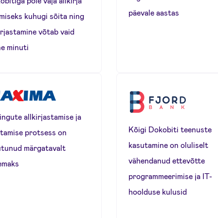
bitiga pole vaja allkirja
päevale aastas
miseks kuhugi sõita ning
irjastamine võtab vaid
e minuti
ngute allkirjastamise ja
Kõigi Dokobiti teenuste
litamise protsess on
kasutamine on oluliselt
tunud märgatavalt
vähendanud ettevõtte
remaks
programmeerimise ja IT-
hoolduse kulusid