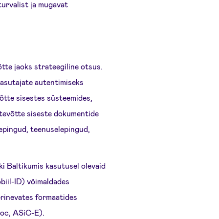
turvalist ja mugavat
tte jaoks strateegiline otsus.
asutajate autentimiseks
võtte sisestes süsteemides,
ttevõtte siseste dokumentide
epingud, teenuselepingud,
i Baltikumis kasutusel olevaid
biil-ID) võimaldades
 erinevates formaatides
Doc, ASiC-E).