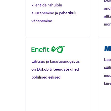
Doko
klientide rahulolu
and
suurenemine ja paberikulu
allk
vähenemine
mõn
Lepi
Lihtsus ja kasutusmugavus
säi
on Dokobiti teenuste ühed
muu
põhilised eelised
kii