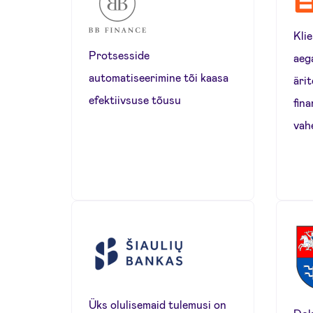
Kli
Protsesside
aeg
automatiseerimine tõi kaasa
ärit
efektiivsuse tõusu
fin
vah
Üks olulisemaid tulemusi on