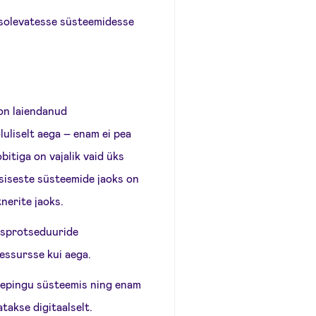
asolevatesse süsteemidesse
on laiendanud
luliselt aega – enam ei pea
itiga on vajalik vaid üks
 siseste süsteemide jaoks on
nerite jaoks.
misprotseduuride
essursse kui aega.
lepingu süsteemis ning enam
takse digitaalselt.