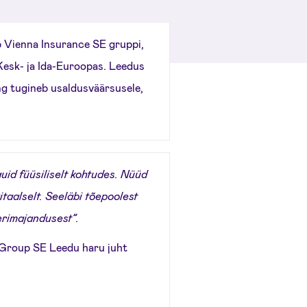
 Vienna Insurance SE gruppi,
 Kesk- ja Ida-Euroopas. Leedus
ng tugineb usaldusväärsusele,
guid füüsiliselt kohtudes. Nüüd
taalselt. Seeläbi tõepoolest
erimajandusest”.
 Group SE Leedu haru juht