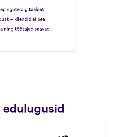
lepingute digitaalset
ust – kliendid ei pea
ma ning töötajad saavad
 edulugusid