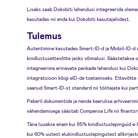
Lisaks saab Dokobiti lahendusi integreerida olem
kasutades nii enda kui Dokobiti kasutajaliidest.
Tulemus
Autentimine kasutades Smart-ID-d ja Mobiil-ID-d 
kindlustusettevõtte jaoks võimalusi. Säästetakse o
integreerima erinevate pankade lahendusi kui Dokob
integratsioon kõigi eID-de toetamiseks. Ettevõtte
saanud Smart-ID-st standard nii töötajate kui part
Paberil dokumentide ja nende keerulise arhiveeri
vähendamisega säästab Compensa Life nii finantsr
Täna luuakse enam kui 95% kindlustuslepinguid e-
kui 60% uutest elukindlustuslepingutest allkirjasta