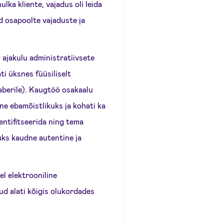
ka kliente, vajadus oli leida
d osapoolte vajaduste ja
 ajakulu administratiivsete
ti üksnes füüsiliselt
aberile). Kaugtöö osakaalu
ne ebamõistlikuks ja kohati ka
dentifitseerida ning tema
uks kaudne autentine ja
el elektrooniline
ud alati kõigis olukordades