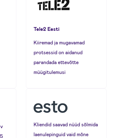
Tele2 Eesti
Kiiremad ja mugavamad
protsessid on aidanud
parandada ettevõtte
müügitulemusi
Kliendid saavad nüüd sõlmida
uv
laenulepinguid vaid mõne
45