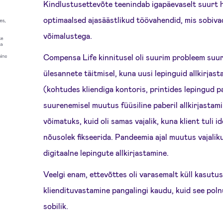
Kindlustusettevõte teenindab igapäevaselt suurt hul
optimaalsed ajasäästlikud töövahendid, mis sobiva
võimalustega.
Compensa Life kinnitusel oli suurim probleem suur
ülesannete täitmisel, kuna uusi lepinguid allkirjasta
(kohtudes kliendiga kontoris, printides lepingud p
suurenemisel muutus füüsiline paberil allkirjastami
võimatuks, kuid oli samas vajalik, kuna klient tuli i
nõusolek fikseerida. Pandeemia ajal muutus vajalik
digitaalne lepingute allkirjastamine.
Veelgi enam, ettevõttes oli varasemalt küll kasutus
kliendituvastamine pangalingi kaudu, kuid see poln
sobilik.