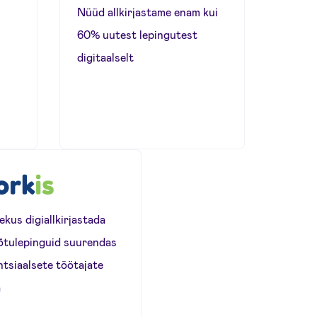
Nüüd allkirjastame enam kui
60% uutest lepingutest
digitaalselt
kus digiallkirjastada
õtulepinguid suurendas
tsiaalsete töötajate
a