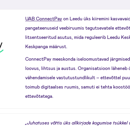
UAB ConnectPay
on Leedu üks kiiremini kasvavaid
pangateenuseid veebiruumis tegutsevatele ettevõ
litsentseeritud asutus, mida reguleerib Leedu Kes
Keskpanga määrust.
ConnectPay meeskonda iseloomustavad järgmised v
loovus, lihtsus ja austus. Organisatsioon läheneb ök
vähendamisele vastutustundlikult – ettevõttel puud
toimub digitaalses ruumis, samuti ei tehta koostöö
ettevõtetega.
„Juhatuses võttis üks allkirjade kogumise tsükke