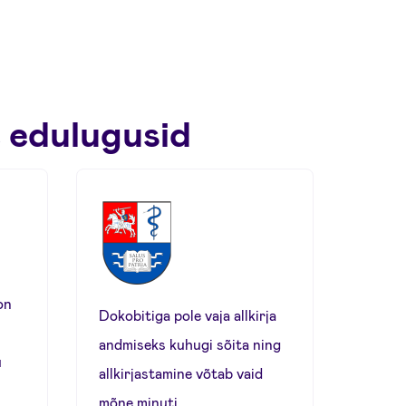
 edulugusid
on
Dokobitiga pole vaja allkirja
andmiseks kuhugi sõita ning
u
allkirjastamine võtab vaid
mõne minuti