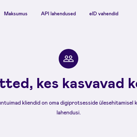
Maksumus
API lahendused
eID vahendid
tted, kes kasvavad k
untuimad kliendid on oma digiprotsesside ülesehitamisel
lahendusi.