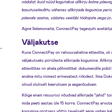
nädalat, kuid nüüd kogutakse allkirju kolme päeva
kasutuselevõttu vähenes allkirjade kogumise peri
päevale aastas, säästes seeläbi töötajate aega ja 
Agnė Selemonaitė, ConnectPay tegevjuhi asetäitja
Väljakutse
Kuna ConnectPay on rahvusvaheline ettevõte, oli
väljakutseks piiriüleste allkirjade kogumine. Allki
ettevõttes nn ahela põhimõttel: dokumendile pidid k
andma mitu inimest erinevatest riikidest. Ilma Dok
olnud oluliselt keerulisem ja aeganõudvam.
Kõige enam ressurssi nõudvad allkirjade “jahid” to
mida peeti aastas üle 15 korra. ConnectPay arvutas 
kogumise protsess võttis tavaliselt aega umbes ka