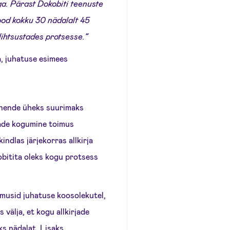
ga. Pärast Dokobiti teenuste
ood kokku 30 nädalalt 45
lihtsustades protsesse.”
, juhatuse esimees
 nende üheks suurimaks
rjade kogumine toimus
indlas järjekorras allkirja
obitita oleks kogu protsess
imusid juhatuse koosolekutel,
välja, et kogu allkirjade
ks nädalat. Lisaks