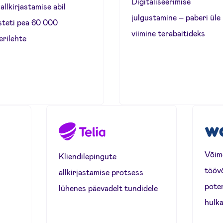
Digitaliseerimise
allkirjastamise abil
julgustamine – paberi üle
steti pea 60 000
viimine terabaitideks
erilehte
Võime
Kliendilepingute
tööv
allkirjastamise protsess
poten
lühenes päevadelt tundidele
hulk