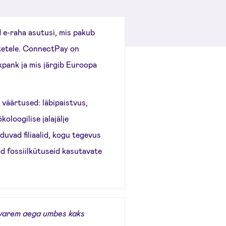
 e-raha asutusi, mis pakub
tetele. ConnectPay on
kpank ja mis järgib Euroopa
äärtused: läbipaistvus,
oloogilise jalajälje
uvad filiaalid, kogu tegevus
d fossiilkütuseid kasutavate
l varem aega umbes kaks