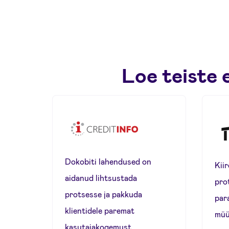
Loe teiste
Dokobiti lahendused on
Kii
aidanud lihtsustada
pro
protsesse ja pakkuda
par
klientidele paremat
müü
kasutajakogemust