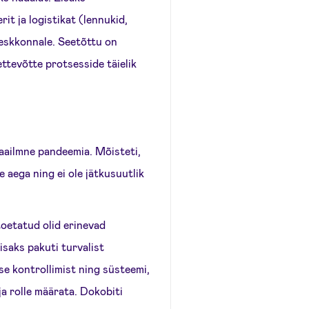
rit ja logistikat (lennukid,
keskkonnale. Seetõttu on
tevõtte protsesside täielik
maailmne pandeemia. Mõisteti,
te aega ning ei ole jätkusuutlik
oetatud olid erinevad
lisaks pakuti turvalist
se kontrollimist ning süsteemi,
ja rolle määrata. Dokobiti