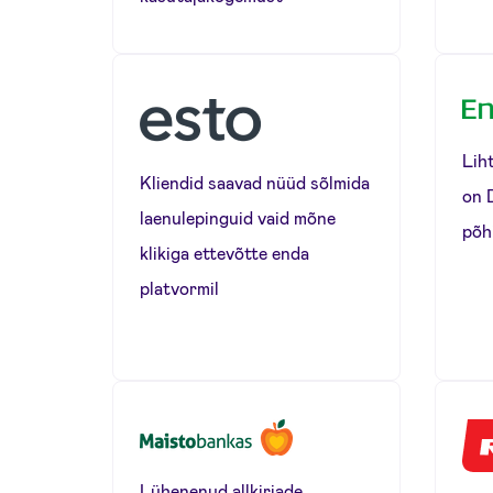
Lih
Kliendid saavad nüüd sõlmida
on 
laenulepinguid vaid mõne
põhi
klikiga ettevõtte enda
platvormil
Lühenenud allkirjade