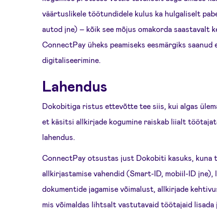
väärtuslikele töötundidele kulus ka hulgaliselt pabe
autod jne) – kõik see mõjus omakorda saastavalt 
ConnectPay üheks peamiseks eesmärgiks saanud et
digitaliseerimine.
Lahendus
Dokobitiga ristus ettevõtte tee siis, kui algas üle
et käsitsi allkirjade kogumine raiskab liialt töötaja
lahendus.
ConnectPay otsustas just Dokobiti kasuks, kuna t
allkirjastamise vahendid (Smart-ID, mobiil-ID jne), 
dokumentide jagamise võimalust, allkirjade kehtivu
mis võimaldas lihtsalt vastutavaid töötajaid lisada 