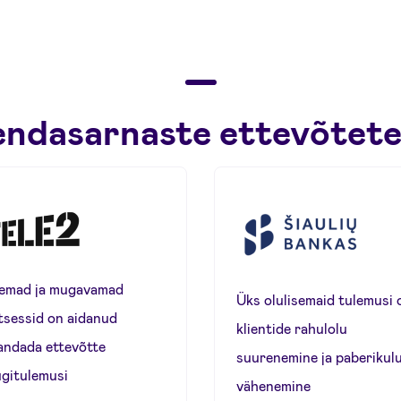
 endasarnaste ettevõtete
remad ja mugavamad
Üks olulisemaid tulemusi 
tsessid on aidanud
klientide rahulolu
andada ettevõtte
suurenemine ja paberikul
gitulemusi
vähenemine