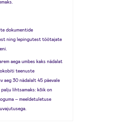
remaks.
ste dokumentide
est ning lepingutest töötajate
eni.
varem aega umbes kaks nädalat
okobiti teenuste
uv aeg 30 nädalalt 45 päevale
palju lihtsamaks: kõik on
l koguma – meeldetuletuse
puvajutusega.