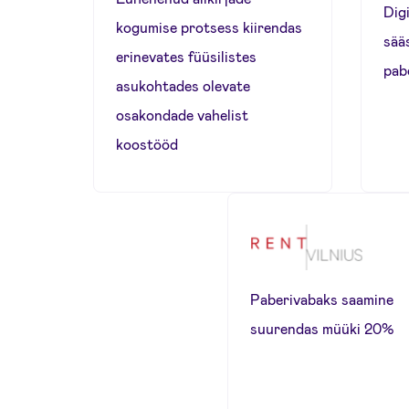
Digi
kogumise protsess kiirendas
sää
erinevates füüsilistes
pab
asukohtades olevate
osakondade vahelist
koostööd
Paberivabaks saamine
suurendas müüki 20%