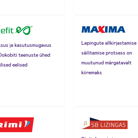
Lepingute allkirjastamise 
tsus ja kasutusmugavus
säilitamise protsess on
Dokobiti teenuste ühed
muutunud märgatavalt
lised eelised
kiiremaks