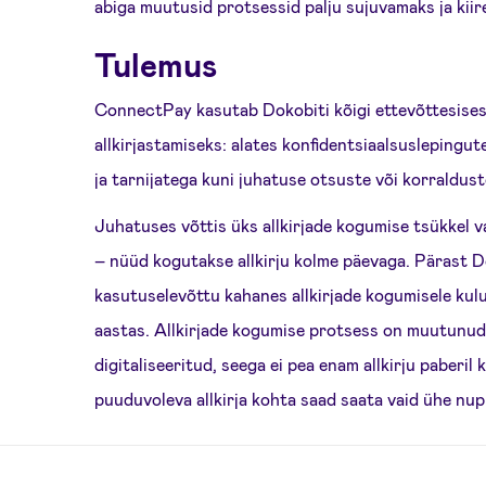
abiga muutusid protsessid palju sujuvamaks ja kii
Tulemus
ConnectPay kasutab Dokobiti kõigi ettevõttesise
allkirjastamiseks: alates konfidentsiaalsuslepingut
ja tarnijatega kuni juhatuse otsuste või korraldust
Juhatuses võttis üks allkirjade kogumise tsükkel 
– nüüd kogutakse allkirju kolme päevaga. Pärast D
kasutuselevõttu kahanes allkirjade kogumisele kul
aastas. Allkirjade kogumise protsess on muutunud 
digitaliseeritud, seega ei pea enam allkirju paberi
puuduvoleva allkirja kohta saad saata vaid ühe nu