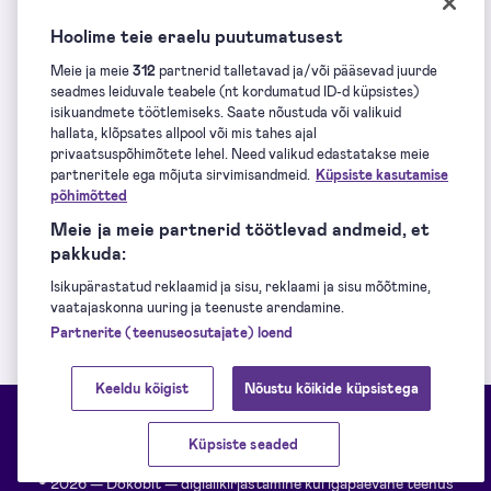
Hoolime teie eraelu puutumatusest
Olete valmis?
Meie ja meie
312
partnerid talletavad ja/või pääsevad juurde
seadmes leiduvale teabele (nt kordumatud ID-d küpsistes)
isikuandmete töötlemiseks. Saate nõustuda või valikuid
Juba olete Dokobiti kasutaja?
Logi sisse
.
hallata, klõpsates allpool või mis tahes ajal
privaatsuspõhimõtete lehel. Need valikud edastatakse meie
partneritele ega mõjuta sirvimisandmeid.
Küpsiste kasutamise
Alustage kohe - see on tasuta
põhimõtted
Meie ja meie partnerid töötlevad andmeid, et
pakkuda:
Miks Dokobit?
Isikupärastatud reklaamid ja sisu, reklaami ja sisu mõõtmine,
vaatajaskonna uuring ja teenuste arendamine.
Partnerite (teenuseosutajate) loend
Keeldu kõigist
Nõustu kõikide küpsistega
Küpsiste seaded
© 2026 — Dokobit — digiallkirjastamine kui igapäevane teenus