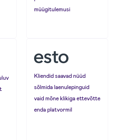
müügitulemusi
Kliendid saavad nüüd
uluv
sõlmida laenulepinguid
t
vaid mõne klikiga ettevõtte
enda platvormil