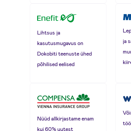
Lep
Lihtsus ja
ja 
kasutusmugavus on
muu
Dokobiti teenuste ühed
kii
põhilised eelised
Või
Nüüd allkirjastame enam
töö
kui 60% uutest