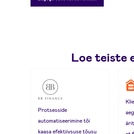
Loe teiste
Kli
Protsesside
aeg
automatiseerimine tõi
äri
kaasa efektiivsuse tõusu
et 