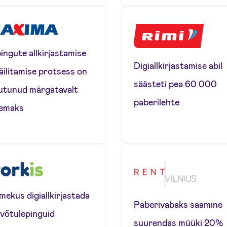
ingute allkirjastamise
Digiallkirjastamise abil
säilitamise protsess on
säästeti pea 60 000
tunud märgatavalt
paberilehte
remaks
mekus digiallkirjastada
Paberivabaks saamine
võtulepinguid
suurendas müüki 20%