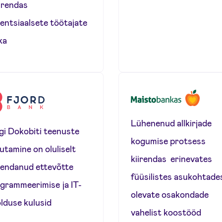
rendas
entsiaalsete töötajate
ka
Lühenenud allkirjade
gi Dokobiti teenuste
kogumise protsess
utamine on oluliselt
kiirendas erinevates
endanud ettevõtte
füüsilistes asukohtade
grammeerimise ja IT-
olevate osakondade
lduse kulusid
vahelist koostööd