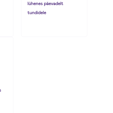
lühenes päevadelt
tundidele
s