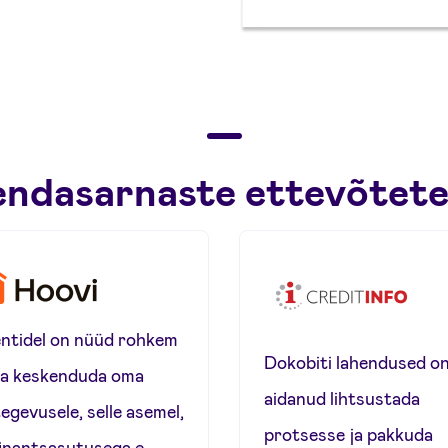
 endasarnaste ettevõtete
entidel on nüüd rohkem
Dokobiti lahendused o
a keskenduda oma
aidanud lihtsustada
tegevusele, selle asemel,
protsesse ja pakkuda
finantsasutusega e-