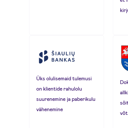
kir
Üks olulisemaid tulemusi
Dok
on klientide rahulolu
all
suurenemine ja paberikulu
sõi
vähenemine
võt