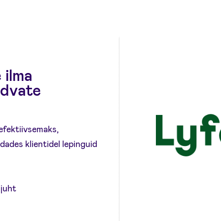
 ilma
udvate
efektiivsemaks,
des klientidel lepinguid
sjuht