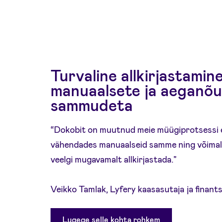
Turvaline allkirjastamine
manuaalsete ja aeganõ
sammudeta
“Dokobit on muutnud meie müügiprotsessi 
vähendades manuaalseid samme ning võimalda
veelgi mugavamalt allkirjastada."
Veikko Tamlak, Lyfery kaasasutaja ja finant
Lugege selle kohta rohkem