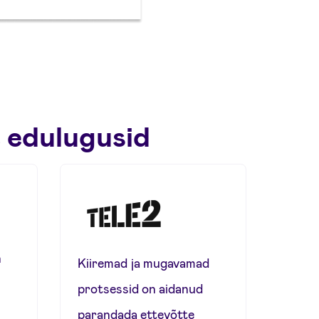
 edulugusid
n
Kiiremad ja mugavamad
protsessid on aidanud
parandada ettevõtte