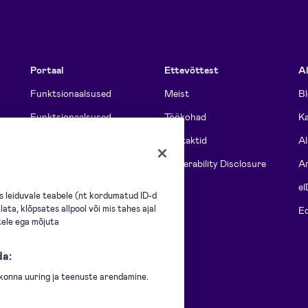
Portaal
Ettevõttest
Al
Funktsionaalsused
Meist
Bl
Funktsionaalsused
Töökohad
Ka
meeskondadele
Kontaktid
Al
Maksumus
Vulnerability Disclosure
Ar
Pakettide vordlus
eI
s leiduvale teabele (nt kordumatud ID-d
ata, klõpsates allpool või mis tahes ajal
Ühilduvus
E
tele ega mõjuta
Kõik funktsionaalsused
da:
askonna uuring ja teenuste arendamine.