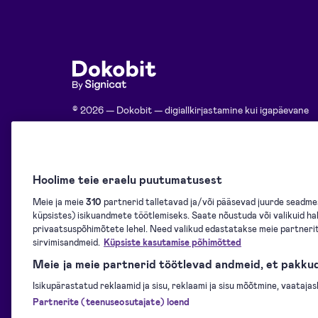
© 2026 — Dokobit — digiallkirjastamine kui igapäevane
teenus
Kontaktid:
kasutajatugi@dokobit.com
Hoolime teie eraelu puutumatusest
Meie ja meie
310
partnerid talletavad ja/või pääsevad juurde seadme
küpsistes) isikuandmete töötlemiseks. Saate nõustuda või valikuid hall
privaatsuspõhimõtete lehel. Need valikud edastatakse meie partneri
Dokobiti portaali pakub Signicat –
Euroopa digitaalse identiteedi liider ja
sirvimisandmeid.
Küpsiste kasutamise põhimõtted
QTSP, mis vastab ISO/IEC 27001 ja
eIDAS standarditele.
Loe lähemalt
.
Meie ja meie partnerid töötlevad andmeid, et pakku
Isikupärastatud reklaamid ja sisu, reklaami ja sisu mõõtmine, vaataj
Partnerite (teenuseosutajate) loend