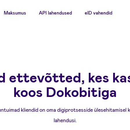
Maksumus
API lahendused
eID vahendid
 ettevõtted, kes k
koos Dokobitiga
untuimad kliendid on oma digiprotsesside ülesehitamisel
lahendusi.