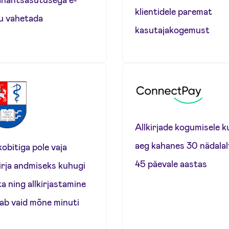
klientidele paremat
ju vahetada
kasutajakogemust
Allkirjade kogumisele k
aeg kahanes 30 nädalal
obitiga pole vaja
45 päevale aastas
kirja andmiseks kuhugi
ta ning allkirjastamine
ab vaid mõne minuti