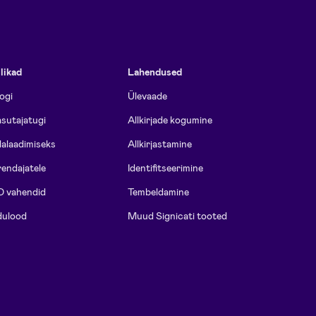
likad
Lahendused
ogi
Ülevaade
sutajatugi
Allkirjade kogumine
lalaadimiseks
Allkirjastamine
endajatele
Identifitseerimine
D vahendid
Tembeldamine
dulood
Muud Signicati tooted