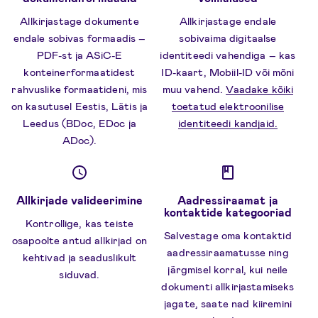
Allkirjastage dokumente
Allkirjastage endale
endale sobivas formaadis –
sobivaima digitaalse
PDF-st ja ASiC-E
identiteedi vahendiga – kas
konteinerformaatidest
ID-kaart, Mobiil-ID või mõni
rahvuslike formaatideni, mis
muu vahend.
Vaadake kõiki
on kasutusel Eestis, Lätis ja
toetatud elektroonilise
Leedus (BDoc, EDoc ja
identiteedi kandjaid.
ADoc).
Allkirjade valideerimine
Aadressiraamat ja
kontaktide kategooriad
Kontrollige, kas teiste
Salvestage oma kontaktid
osapoolte antud allkirjad on
aadressiraamatusse ning
kehtivad ja seaduslikult
järgmisel korral, kui neile
siduvad.
dokumenti allkirjastamiseks
jagate, saate nad kiiremini