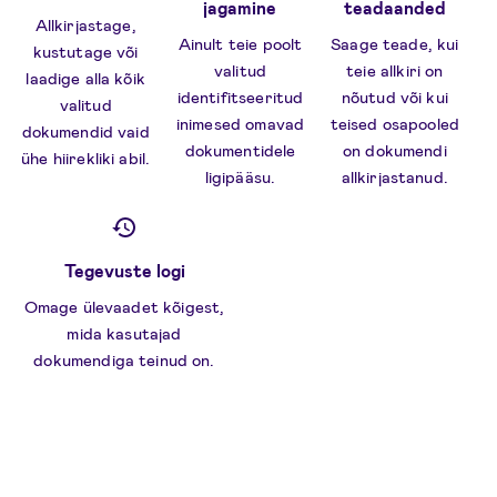
jagamine
teadaanded
Allkirjastage,
Ainult teie poolt
Saage teade, kui
kustutage või
valitud
teie allkiri on
laadige alla kõik
identifitseeritud
nõutud või kui
valitud
inimesed omavad
teised osapooled
dokumendid vaid
dokumentidele
on dokumendi
ühe hiirekliki abil.
ligipääsu.
allkirjastanud.
Tegevuste logi
Omage ülevaadet kõigest,
mida kasutajad
dokumendiga teinud on.