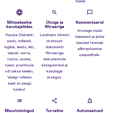
lisada.
Mitmekeelne
Otsige ja
Kommentaarid
kasutajaliides
filtreerige
Arutage olulisi
Kasuta Dokobiti
Leidmaks kiiresti
teemasid ja jätke
eesti, hollandi,
otsitavat
teateid teistele
inglise, leedu, läti,
dokumenti
allkirjastamise
islandi, norra,
filtreerige
osapooltele.
rootsi, soome,
dokumentide
taani, prantsuse
kategooriaid ja
või saksa keeles.
kasutage
Veelgi rohkem
otsingut.
keeli on peagi
tulekul.
Masstoimingud
Turvaline
Automaatsed