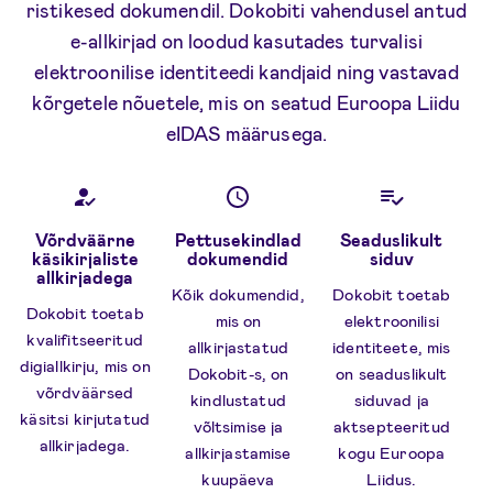
ristikesed dokumendil. Dokobiti vahendusel antud
e-allkirjad on loodud kasutades turvalisi
elektroonilise identiteedi kandjaid ning vastavad
kõrgetele nõuetele, mis on seatud Euroopa Liidu
eIDAS määrusega.
Võrdväärne
Pettusekindlad
Seaduslikult
käsikirjaliste
dokumendid
siduv
allkirjadega
Kõik dokumendid,
Dokobit toetab
Dokobit toetab
mis on
elektroonilisi
kvalifitseeritud
allkirjastatud
identiteete, mis
digiallkirju, mis on
Dokobit-s, on
on seaduslikult
võrdväärsed
kindlustatud
siduvad ja
käsitsi kirjutatud
võltsimise ja
aktsepteeritud
allkirjadega.
allkirjastamise
kogu Euroopa
kuupäeva
Liidus.