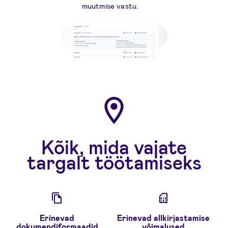
muutmise vastu.
Kõik, mida vajate
targalt töötamiseks
Erinevad
Erinevad allkirjastamise
dokumendiformaadid
võimalused