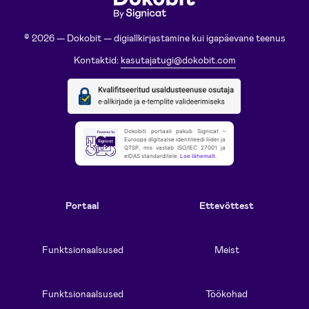
© 2026 — Dokobit — digiallkirjastamine kui igapäevane teenus
Kontaktid:
kasutajatugi@dokobit.com
Dokobiti portaali pakub Signicat –
Euroopa digitaalse identiteedi liider ja
QTSP, mis vastab ISO/IEC 27001 ja
eIDAS standarditele.
Loe lähemalt
.
Portaal
Ettevõttest
Funktsionaalsused
Meist
Funktsionaalsused
Töökohad