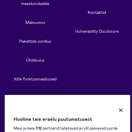
meeskondadele
Kontaktid
Maksumus
Vulnerability Disclosure
Pakettide vordlus
Ühilduvus
Kõik funktsionaalsused
Allikad
Lahendused
Hoolime teie eraelu puutumatusest
Blogi
Ülevaade
Meie ja meie
312
partnerid talletavad ja/või pääsevad juurde