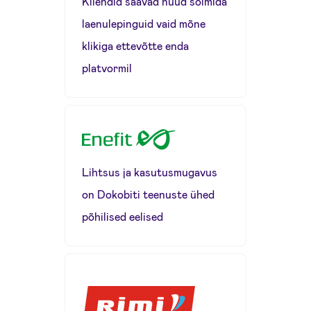
Kliendid saavad nüüd sõlmida
laenulepinguid vaid mõne
klikiga ettevõtte enda
platvormil
Lihtsus ja kasutusmugavus
on Dokobiti teenuste ühed
põhilised eelised