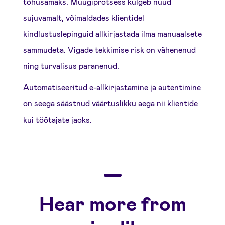
tõhusamaks. Müügiprotsess kulgeb nüüd
sujuvamalt, võimaldades klientidel
kindlustuslepinguid allkirjastada ilma manuaalsete
sammudeta. Vigade tekkimise risk on vähenenud
ning turvalisus paranenud.
Automatiseeritud e-allkirjastamine ja autentimine
on seega säästnud väärtuslikku aega nii klientide
kui töötajate jaoks.
Hear more from