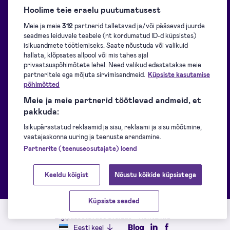
Hoolime teie eraelu puutumatusest
Blogi
Ülevaade
Meie ja meie
312
partnerid talletavad ja/või pääsevad juurde
seadmes leiduvale teabele (nt kordumatud ID-d küpsistes)
Kasutajatugi
Allkirjade kogumine
isikuandmete töötlemiseks. Saate nõustuda või valikuid
hallata, klõpsates allpool või mis tahes ajal
privaatsuspõhimõtete lehel. Need valikud edastatakse meie
partneritele ega mõjuta sirvimisandmeid.
Küpsiste kasutamise
Allalaadimiseks
Allkirjastamine
põhimõtted
Meie ja meie partnerid töötlevad andmeid, et
Arendajatele
Identifitseerimine
pakkuda:
Isikupärastatud reklaamid ja sisu, reklaami ja sisu mõõtmine,
vaatajaskonna uuring ja teenuste arendamine.
eID vahendid
Tembeldamine
Partnerite (teenuseosutajate) loend
Keeldu kõigist
Nõustu kõikide küpsistega
Edulood
Muud Signicati tooted
Küpsiste seaded
Teenuse staatus
Teenusetingimused
Privaatsuspõhimõtted
Ligipääsetavuse avaldus
Kontaktid
Eesti keel