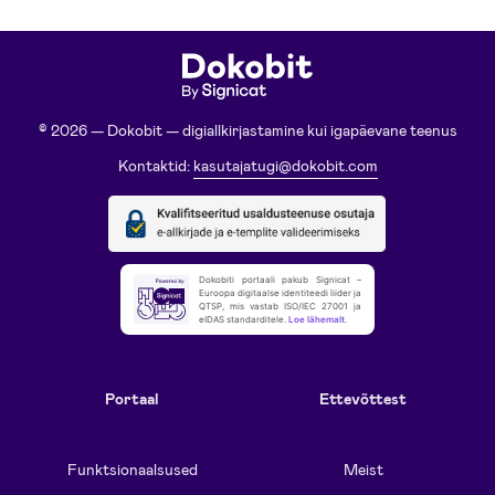
© 2026 — Dokobit — digiallkirjastamine kui igapäevane teenus
Kontaktid:
kasutajatugi@dokobit.com
Dokobiti portaali pakub Signicat –
Euroopa digitaalse identiteedi liider ja
QTSP, mis vastab ISO/IEC 27001 ja
eIDAS standarditele.
Loe lähemalt
.
Portaal
Ettevõttest
Funktsionaalsused
Meist