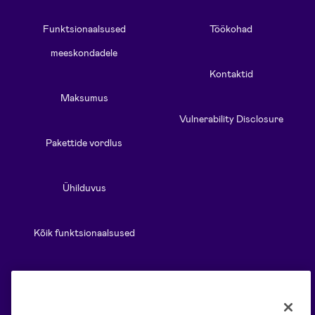
Funktsionaalsused
Töökohad
meeskondadele
Kontaktid
Maksumus
Vulnerability Disclosure
Pakettide vordlus
Ühilduvus
Kõik funktsionaalsused
Allikad
Lahendused