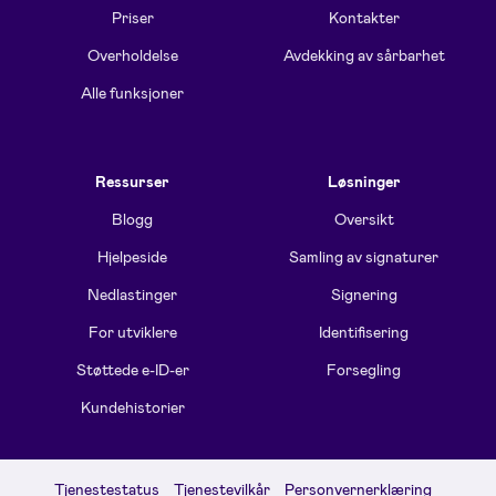
Priser
Kontakter
Overholdelse
Avdekking av sårbarhet
Alle funksjoner
Ressurser
Løsninger
Blogg
Oversikt
Hjelpeside
Samling av signaturer
Nedlastinger
Signering
For utviklere
Identifisering
Støttede e-ID-er
Forsegling
Kundehistorier
Tjenestestatus
Tjenestevilkår
Personvernerklæring