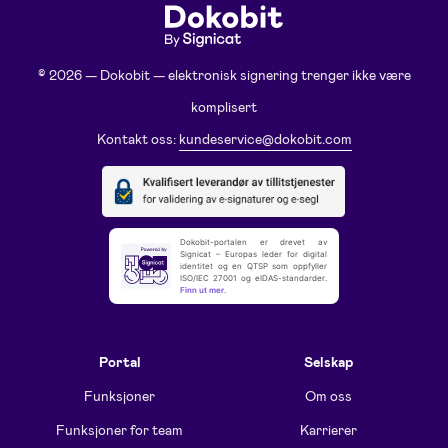
© 2026 — Dokobit — elektronisk signering trenger ikke være
komplisert
Kontakt oss:
kundeservice@dokobit.com
Dokobit-portalen er drevet av
Signicat – Europas leder for digital
identitet og en QTSP som oppfyller
ISO/IEC 27001 og eIDAS-standarder.
Finn ut mer
.
Portal
Selskap
Funksjoner
Om oss
Funksjoner for team
Karrierer