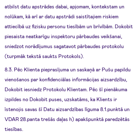
atbilst datu apstrādes dabai, apjomam, kontekstam un
nolūkam, kā arī ar datu apstrādi saistītajiem riskiem
attiecībā uz fizisku personu tiesībām un brīvībām. Dokobit
piesaista neatkarīgu inspektoru pārbaudes veikšanai,
sniedzot norādījumus sagatavot pārbaudes protokolu
(turpmāk tekstā saukts Protokols).
8.3. Pēc Klienta pieprasījuma un saskaņā ar Pušu papildu
vienošanos par konfidenciālas informācijas aizsardzību,
Dokobit iesniedz Protokolu Klientam. Pēc šī pienākuma
izpildes no Dokobit puses, uzskatāms, ka Klients ir
īstenojis savas šī Datu aizsardzības līguma 8.1.punktā un
VDAR 28.panta trešās daļas h) apakšpunktā paredzētās
tiesības.