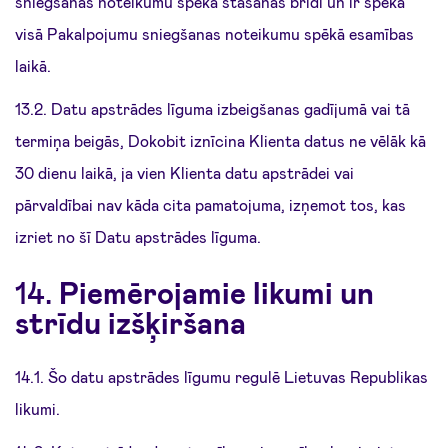
sniegšanas noteikumu spēkā stāšanās brīdī un ir spēkā
visā Pakalpojumu sniegšanas noteikumu spēkā esamības
laikā.
13.2. Datu apstrādes līguma izbeigšanas gadījumā vai tā
termiņa beigās, Dokobit iznīcina Klienta datus ne vēlāk kā
30 dienu laikā, ja vien Klienta datu apstrādei vai
pārvaldībai nav kāda cita pamatojuma, izņemot tos, kas
izriet no šī Datu apstrādes līguma.
14.
Piemērojamie likumi un
strīdu izšķiršana
14.1. Šo datu apstrādes līgumu regulē Lietuvas Republikas
likumi.