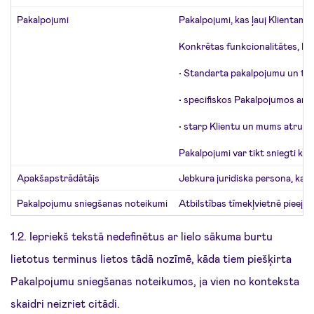
Pakalpojumi
Pakalpojumi, kas ļauj Klientam 
Konkrētas funkcionalitātes, Pa
•
Standarta pakalpojumu un tarifu
•
specifiskos Pakalpojumos ar īpa
•
starp Klientu un mums atrunā
Pakalpojumi var tikt sniegti kā
Apakšapstrādātājs
Jebkura juridiska persona, ka
Pakalpojumu sniegšanas noteikumi
Atbilstības tīmekļvietnē piee
1.2. Iepriekš tekstā nedefinētus ar lielo sākuma burtu
lietotus terminus lietos tādā nozīmē, kāda tiem piešķirta
Pakalpojumu sniegšanas noteikumos, ja vien no konteksta
skaidri neizriet citādi.