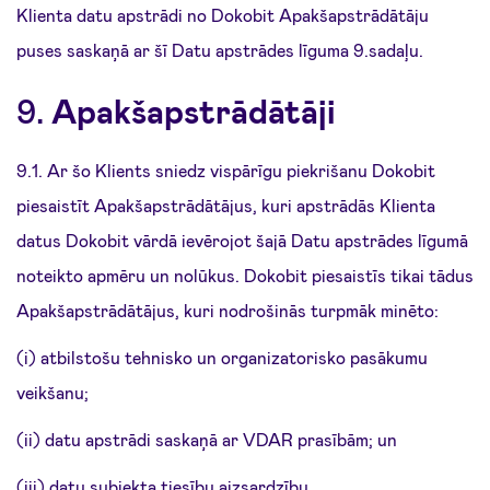
Klienta datu apstrādi no Dokobit Apakšapstrādātāju
puses saskaņā ar šī Datu apstrādes līguma 9.sadaļu.
9.
Apakšapstrādātāji
9.1. Ar šo Klients sniedz vispārīgu piekrišanu Dokobit
piesaistīt Apakšapstrādātājus, kuri apstrādās Klienta
datus Dokobit vārdā ievērojot šajā Datu apstrādes līgumā
noteikto apmēru un nolūkus. Dokobit piesaistīs tikai tādus
Apakšapstrādātājus, kuri nodrošinās turpmāk minēto:
(i) atbilstošu tehnisko un organizatorisko pasākumu
veikšanu;
(ii) datu apstrādi saskaņā ar VDAR prasībām; un
(iii) datu subjekta tiesību aizsardzību.