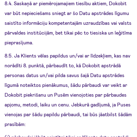
8.4. Saskaņā ar piemērojamajiem tiesību aktiem, Dokobit
var būt nepieciešams sniegt ar šo Datu apstrādes līgumu
saistīto informāciju kompetentajām uzraudzības vai valsts
pārvaldes institūcijām, bet tikai pēc to tiesiska un leģitīma
pieprasījuma.
8.5. Ja Klients vēlas papildus un/vai ar līdzekļiem, kas nav
norādīti 8. punktā, pārbaudīt to, kā Dokobit apstrādā
personas datus un/vai pilda savus šajā Datu apstrādes
līgumā noteiktos pienākumus, šādu pārbaudi var veikt ar
Dokobit piekrišanu un Pusēm vienojoties par pārbaudes
apjomu, metodi, laiku un cenu. Jebkurā gadījumā, ja Puses
vienojas par šādu papildu pārbaudi, tai būs jāatbilst šādām
prasībām: