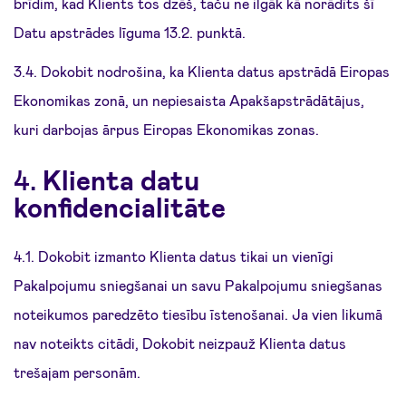
brīdim, kad Klients tos dzēš, taču ne ilgāk kā norādīts šī
Datu apstrādes līguma 13.2. punktā.
3.4. Dokobit nodrošina, ka Klienta datus apstrādā Eiropas
Ekonomikas zonā, un nepiesaista Apakšapstrādātājus,
kuri darbojas ārpus Eiropas Ekonomikas zonas.
4.
Klienta datu
konfidencialitāte
4.1. Dokobit izmanto Klienta datus tikai un vienīgi
Pakalpojumu sniegšanai un savu Pakalpojumu sniegšanas
noteikumos paredzēto tiesību īstenošanai. Ja vien likumā
nav noteikts citādi, Dokobit neizpauž Klienta datus
trešajam personām.