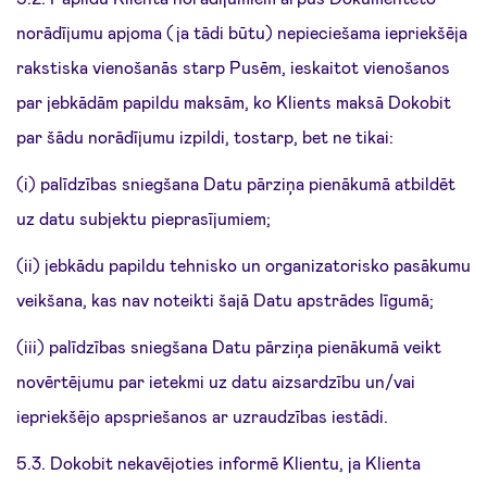
norādījumu apjoma (ja tādi būtu) nepieciešama iepriekšēja
rakstiska vienošanās starp Pusēm, ieskaitot vienošanos
par jebkādām papildu maksām, ko Klients maksā Dokobit
par šādu norādījumu izpildi, tostarp, bet ne tikai:
(i) palīdzības sniegšana Datu pārziņa pienākumā atbildēt
uz datu subjektu pieprasījumiem;
(ii) jebkādu papildu tehnisko un organizatorisko pasākumu
veikšana, kas nav noteikti šajā Datu apstrādes līgumā;
(iii) palīdzības sniegšana Datu pārziņa pienākumā veikt
novērtējumu par ietekmi uz datu aizsardzību un/vai
iepriekšējo apspriešanos ar uzraudzības iestādi.
5.3. Dokobit nekavējoties informē Klientu, ja Klienta