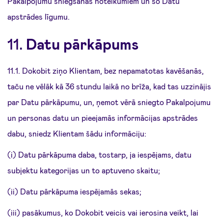
Pakalpojumu sniegšanas noteikumiem un šo Datu
apstrādes līgumu.
11.
Datu pārkāpums
11.1. Dokobit ziņo Klientam, bez nepamatotas kavēšanās,
taču ne vēlāk kā 36 stundu laikā no brīža, kad tas uzzinājis
par Datu pārkāpumu, un, ņemot vērā sniegto Pakalpojumu
un personas datu un pieejamās informācijas apstrādes
dabu, sniedz Klientam šādu informāciju:
(i) Datu pārkāpuma daba, tostarp, ja iespējams, datu
subjektu kategorijas un to aptuveno skaitu;
(ii) Datu pārkāpuma iespējamās sekas;
(iii) pasākumus, ko Dokobit veicis vai ierosina veikt, lai