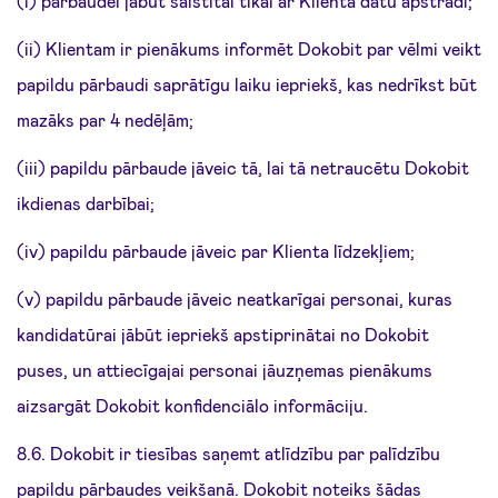
(i) pārbaudei jābūt saistītai tikai ar Klienta datu apstrādi;
(ii) Klientam ir pienākums informēt Dokobit par vēlmi veikt
papildu pārbaudi saprātīgu laiku iepriekš, kas nedrīkst būt
mazāks par 4 nedēļām;
(iii) papildu pārbaude jāveic tā, lai tā netraucētu Dokobit
ikdienas darbībai;
(iv) papildu pārbaude jāveic par Klienta līdzekļiem;
(v) papildu pārbaude jāveic neatkarīgai personai, kuras
kandidatūrai jābūt iepriekš apstiprinātai no Dokobit
puses, un attiecīgajai personai jāuzņemas pienākums
aizsargāt Dokobit konfidenciālo informāciju.
8.6. Dokobit ir tiesības saņemt atlīdzību par palīdzību
papildu pārbaudes veikšanā. Dokobit noteiks šādas