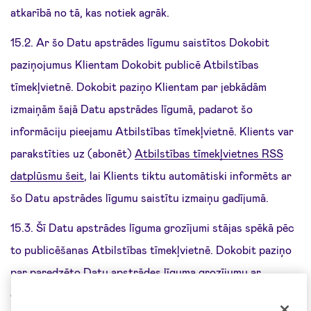
atkarībā no tā, kas notiek agrāk.
15.2. Ar šo Datu apstrādes līgumu saistītos Dokobit
paziņojumus Klientam Dokobit publicē Atbilstības
tīmekļvietnē. Dokobit paziņo Klientam par jebkādām
izmaiņām šajā Datu apstrādes līgumā, padarot šo
informāciju pieejamu Atbilstības tīmekļvietnē. Klients var
parakstīties uz (abonēt)
Atbilstības tīmekļvietnes RSS
datplūsmu šeit
, lai Klients tiktu automātiski informēts ar
šo Datu apstrādes līgumu saistītu izmaiņu gadījumā.
15.3. Šī Datu apstrādes līguma grozījumi stājas spēkā pēc
to publicēšanas Atbilstības tīmekļvietnē. Dokobit paziņo
par paredzēto Datu apstrādes līguma grozījumu ar
elektroniskā pasta starpniecību vismaz 30 dienas pirms