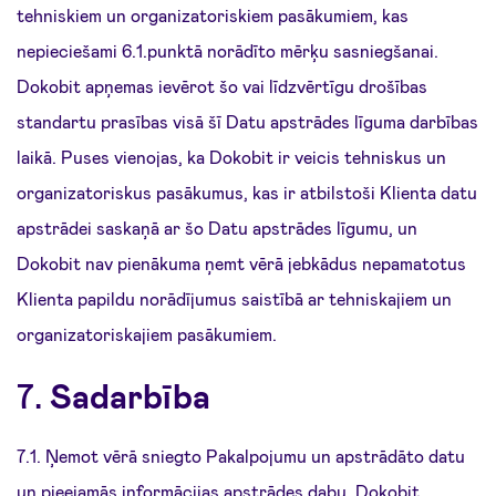
tehniskiem un organizatoriskiem pasākumiem, kas
nepieciešami 6.1.punktā norādīto mērķu sasniegšanai.
Dokobit apņemas ievērot šo vai līdzvērtīgu drošības
standartu prasības visā šī Datu apstrādes līguma darbības
laikā. Puses vienojas, ka Dokobit ir veicis tehniskus un
organizatoriskus pasākumus, kas ir atbilstoši Klienta datu
apstrādei saskaņā ar šo Datu apstrādes līgumu, un
Dokobit nav pienākuma ņemt vērā jebkādus nepamatotus
Klienta papildu norādījumus saistībā ar tehniskajiem un
organizatoriskajiem pasākumiem.
7.
Sadarbība
7.1. Ņemot vērā sniegto Pakalpojumu un apstrādāto datu
un pieejamās informācijas apstrādes dabu, Dokobit