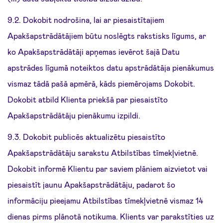
9.2. Dokobit nodrošina, lai ar piesaistītajiem
Apakšapstrādātājiem būtu noslēgts rakstisks līgums, ar
ko Apakšapstrādātāji apņemas ievērot šajā Datu
apstrādes līgumā noteiktos datu apstrādātāja pienākumus
vismaz tādā pašā apmērā, kāds piemērojams Dokobit.
Dokobit atbild Klienta priekšā par piesaistīto
Apakšapstrādātāju pienākumu izpildi.
9.3. Dokobit publicēs aktualizētu piesaistīto
Apakšapstrādātāju sarakstu Atbilstības tīmekļvietnē.
Dokobit informē Klientu par saviem plāniem aizvietot vai
piesaistīt jaunu Apakšapstrādātāju, padarot šo
informāciju pieejamu Atbilstības tīmekļvietnē vismaz 14
dienas pirms plānotā notikuma. Klients var parakstīties uz