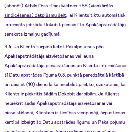
(abonēt) Atbilstības tīmekļvietnes
RSS (vienkāršās
sindicēšanas) datplūsmu šeit
, lai Klients tiktu automātiski
informēts jebkādu Dokobit piesaistīto Apakšapstrādātāju
saraksta izmaiņu gadījumā.
9.4. Ja Klients turpina lietot Pakalpojumus pēc
Apakšapstrādātāja aizvietošanas vai jauna
Apakšapstrādātāja piesaistīšanas un Klienta informēšanas
šī Datu apstrādes līguma 9.3. punktā paredzētajā kārtībā
un desmit (10) dienu laikā neiebilst pret to, uzskatāms, ka
Klients ir piekritis šādām Dokobit darbībām. Ja Klients
nepiekrīt šādai Apakšapstrādātāja aizvietošanai vai
piesaistīšanai, Klientam ir tiesības vienpusēji, ārpustiesas
kartībā izbeigt šo Datu apstrādes līgumu un Pakalpojumu
sniegšanas noteikumus. Šādā gadījumā šo vienošanos