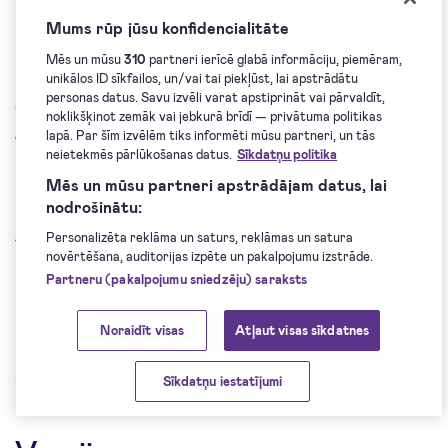
plānotā grozījuma spēkā stāšanās. Ja Klients turpina
Mums rūp jūsu konfidencialitāte
lietot Pakalpojumus pēc Datu apstrādes līguma grozījumu
Mēs un mūsu
310
partneri ierīcē glabā informāciju, piemēram,
publicēšanas, uzskatāms, ka Klients piekrīt Datu
unikālos ID sīkfailos, un/vai tai piekļūst, lai apstrādātu
personas datus. Savu izvēli varat apstiprināt vai pārvaldīt,
apstrādes līguma grozījumiem. Ja Klients nepiekrīt
noklikšķinot zemāk vai jebkurā brīdī — privātuma politikas
grozījumiem, Klients nevarēs lietot Pakalpojumus un
lapā. Par šīm izvēlēm tiks informēti mūsu partneri, un tās
neietekmēs pārlūkošanas datus.
Sīkdatņu politika
Klients ir tiesīgs izbeigt Pakalpojumu sniegšanas
Mēs un mūsu partneri apstrādājam datus, lai
noteikumus.
nodrošinātu:
Personalizēta reklāma un saturs, reklāmas un satura
15.4. Attiecīgo Datu apstrādes līguma redakciju var
novērtēšana, auditorijas izpēte un pakalpojumu izstrāde.
lejupielādēt
šeit
.
Partneru (pakalpojumu sniedzēju) saraksts
Noraidīt visas
Atļaut visas sīkdatnes
Sīkdatņu iestatījumi