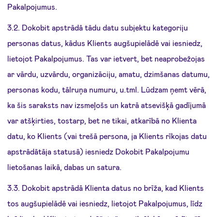
Pakalpojumus.
3.2. Dokobit apstrādā tādu datu subjektu kategoriju
personas datus, kādus Klients augšupielādē vai iesniedz,
lietojot Pakalpojumus. Tas var ietvert, bet neaprobežojas
ar vārdu, uzvārdu, organizāciju, amatu, dzimšanas datumu,
personas kodu, tālruņa numuru, u.tml. Lūdzam ņemt vērā,
ka šis saraksts nav izsmeļošs un katrā atsevišķā gadījumā
var atšķirties, tostarp, bet ne tikai, atkarībā no Klienta
datu, ko Klients (vai trešā persona, ja Klients rīkojas datu
apstrādātāja statusā) iesniedz Dokobit Pakalpojumu
lietošanas laikā, dabas un satura.
3.3. Dokobit apstrādā Klienta datus no brīža, kad Klients
tos augšupielādē vai iesniedz, lietojot Pakalpojumus, līdz