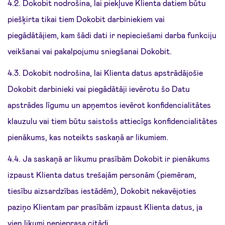
4.2. Dokobit nodrošina, lai piekļuve Klienta datiem būtu
piešķirta tikai tiem Dokobit darbiniekiem vai
piegādātājiem, kam šādi dati ir nepieciešami darba funkciju
veikšanai vai pakalpojumu sniegšanai Dokobit.
4.3. Dokobit nodrošina, lai Klienta datus apstrādājošie
Dokobit darbinieki vai piegādātāji ievērotu šo Datu
apstrādes līgumu un apņemtos ievērot konfidencialitātes
klauzulu vai tiem būtu saistošs attiecīgs konfidencialitātes
pienākums, kas noteikts saskaņā ar likumiem.
4.4. Ja saskaņā ar likumu prasībām Dokobit ir pienākums
izpaust Klienta datus trešajām personām (piemēram,
tiesību aizsardzības iestādēm), Dokobit nekavējoties
paziņo Klientam par prasībām izpaust Klienta datus, ja
vien likumi nepieprasa citādi.