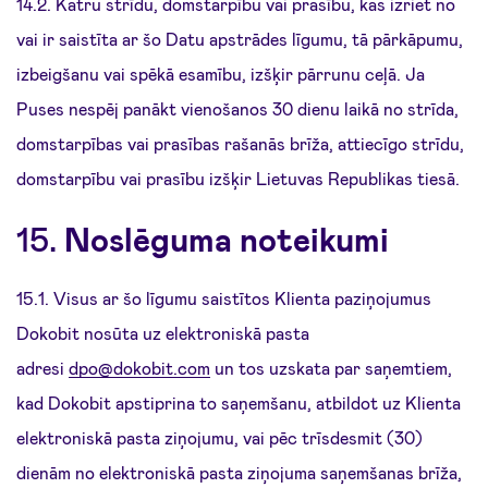
14.2. Katru strīdu, domstarpību vai prasību, kas izriet no
vai ir saistīta ar šo Datu apstrādes līgumu, tā pārkāpumu,
izbeigšanu vai spēkā esamību, izšķir pārrunu ceļā. Ja
Puses nespēj panākt vienošanos 30 dienu laikā no strīda,
domstarpības vai prasības rašanās brīža, attiecīgo strīdu,
domstarpību vai prasību izšķir Lietuvas Republikas tiesā.
15.
Noslēguma noteikumi
15.1. Visus ar šo līgumu saistītos Klienta paziņojumus
Dokobit nosūta uz elektroniskā pasta
adresi
dpo@dokobit.com
un tos uzskata par saņemtiem,
kad Dokobit apstiprina to saņemšanu, atbildot uz Klienta
elektroniskā pasta ziņojumu, vai pēc trīsdesmit (30)
dienām no elektroniskā pasta ziņojuma saņemšanas brīža,