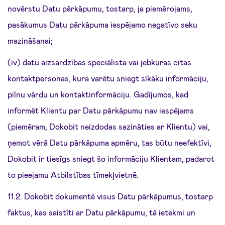
novērstu Datu pārkāpumu, tostarp, ja piemērojams,
pasākumus Datu pārkāpuma iespējamo negatīvo seku
mazināšanai;
(iv) datu aizsardzības speciālista vai jebkuras citas
kontaktpersonas, kura varētu sniegt sīkāku informāciju,
pilnu vārdu un kontaktinformāciju. Gadījumos, kad
informēt Klientu par Datu pārkāpumu nav iespējams
(piemēram, Dokobit neizdodas sazināties ar Klientu) vai,
ņemot vērā Datu pārkāpuma apmēru, tas būtu neefektīvi,
Dokobit ir tiesīgs sniegt šo informāciju Klientam, padarot
to pieejamu Atbilstības tīmekļvietnē.
11.2. Dokobit dokumentē visus Datu pārkāpumus, tostarp
faktus, kas saistīti ar Datu pārkāpumu, tā ietekmi un