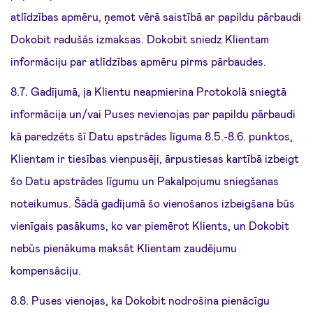
atlīdzības apmēru, ņemot vērā saistībā ar papildu pārbaudi
Dokobit radušās izmaksas. Dokobit sniedz Klientam
informāciju par atlīdzības apmēru pirms pārbaudes.
8.7. Gadījumā, ja Klientu neapmierina Protokolā sniegtā
informācija un/vai Puses nevienojas par papildu pārbaudi
kā paredzēts šī Datu apstrādes līguma 8.5.-8.6. punktos,
Klientam ir tiesības vienpusēji, ārpustiesas kartībā izbeigt
šo Datu apstrādes līgumu un Pakalpojumu sniegšanas
noteikumus. Šādā gadījumā šo vienošanos izbeigšana būs
vienīgais pasākums, ko var piemērot Klients, un Dokobit
nebūs pienākuma maksāt Klientam zaudējumu
kompensāciju.
8.8. Puses vienojas, ka Dokobit nodrošina pienācīgu