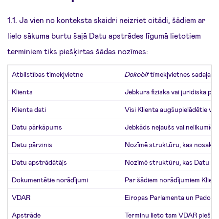
1.1. Ja vien no konteksta skaidri neizriet citādi, šādiem ar
lielo sākuma burtu šajā Datu apstrādes līgumā lietotiem
terminiem tiks piešķirtas šādas nozīmes:
Atbilstības tīmekļvietne
Dokobit
tīmekļvietnes sadaļa, k
Klients
Jebkura fiziska vai juridiska pe
Klienta dati
Visi Klienta augšupielādētie va
Datu pārkāpums
Jebkāds nejaušs vai nelikumīgs 
Datu pārzinis
Nozīmē struktūru, kas nosaka p
Datu apstrādātājs
Nozīmē struktūru, kas Datu pār
Dokumentētie norādījumi
Par šādiem norādījumiem Klient
VDAR
Eiropas Parlamenta un Padomes 
Apstrāde
Terminu lieto tam VDAR piešķirt