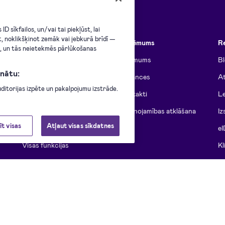
D sīkfailos, un/vai tai piekļūst, lai
t, noklikšķinot zemāk vai jebkurā brīdī —
Portāls
Uzņēmums
R
i, un tās neietekmēs pārlūkošanas
Funkcijas
Par mums
B
nātu:
Funkcijas komandām
Vakances
At
itorijas izpēte un pakalpojumu izstrāde.
Cenrādis
Kontakti
Le
Plānu salīdzinājums
Ievainojamības atklāšana
Iz
īt visas
Atļaut visas sīkdatnes
Atbilstība standartiem
eI
Visas funkcijas
Kl