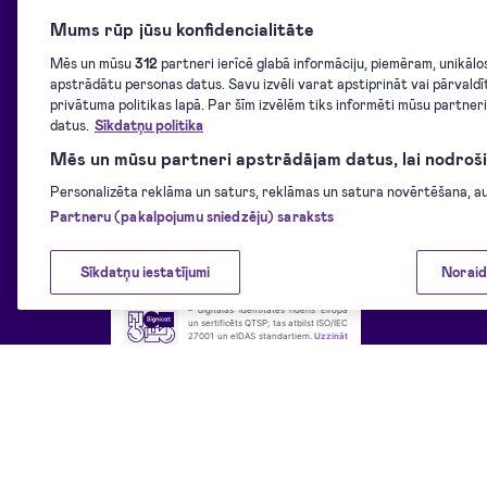
Mums rūp jūsu konfidencialitāte
Mēs un mūsu
312
partneri ierīcē glabā informāciju, piemēram, unikālos I
apstrādātu personas datus. Savu izvēli varat apstiprināt vai pārvaldī
privātuma politikas lapā. Par šīm izvēlēm tiks informēti mūsu partner
datus.
Sīkdatņu politika
© 2026 — "Dokobit" — vieglāk, nekā parakstīt ar roku
Mēs un mūsu partneri apstrādājam datus, lai nodroši
Kontakti:
atbalsts@dokobit.com
Personalizēta reklāma un saturs, reklāmas un satura novērtēšana, aud
Partneru (pakalpojumu sniedzēju) saraksts
Sīkdatņu iestatījumi
Noraid
“Dokobit” portālu nodrošina “Signicat”
– digitālās identitātes līderis Eiropā
un sertificēts QTSP; tas atbilst ISO/IEC
27001 un eIDAS standartiem.
Uzzināt
vairāk
.