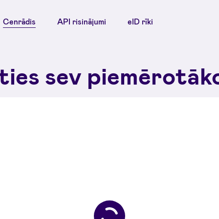
Cenrādis
API risinājumi
eID rīki
eties sev piemērotāk