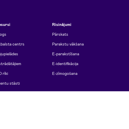
esursi
Risinājumi
logs
Pārskats
balsta centrs
Parakstu vākšana
jupielādes
E-parakstīšana
strādātājiem
E-identifikācija
D rīki
E-zīmogošana
ientu stāsti