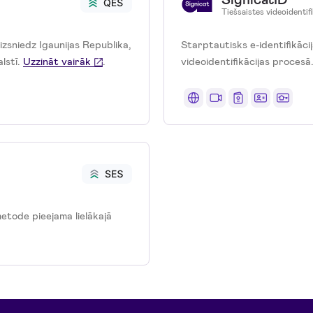
Tiešsaistes videoidentif
 izsniedz Igaunijas Republika,
Starptautisks e-identifikācij
lstī.
Uzzināt vairāk
.
videoidentifikācijas procesā
metode pieejama lielākajā