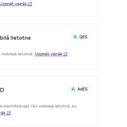
Uzzināt vairāk
.
ilā lietotne
s mobilajā lietotnē.
Uzzināt vairāk
.
ID
 e-identifikācijas rīks mobilajā lietotnē, ko
rāk
.