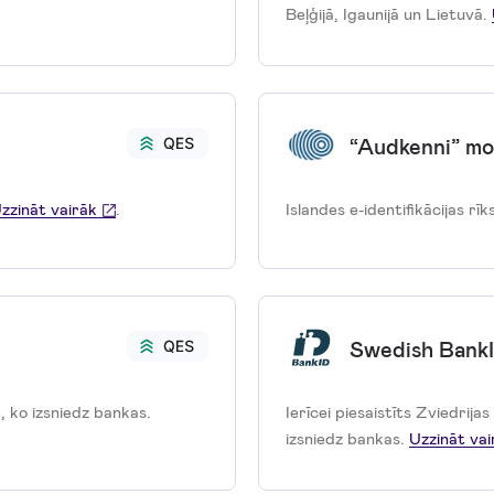
Beļģijā, Igaunijā un Lietuvā.
“Audkenni” mob
zzināt vairāk
.
Islandes e-identifikācijas rīk
Swedish Bank
ē, ko izsniedz bankas.
Ierīcei piesaistīts Zviedrijas
izsniedz bankas.
Uzzināt vai