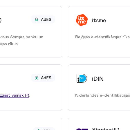
)
itsme
 visus Somijas banku un
Beļģijas e-identifikācijas rīk
jas rīkus.
iDIN
zināt vairāk
.
Nīderlandes e-identifikācijas
SignicatID