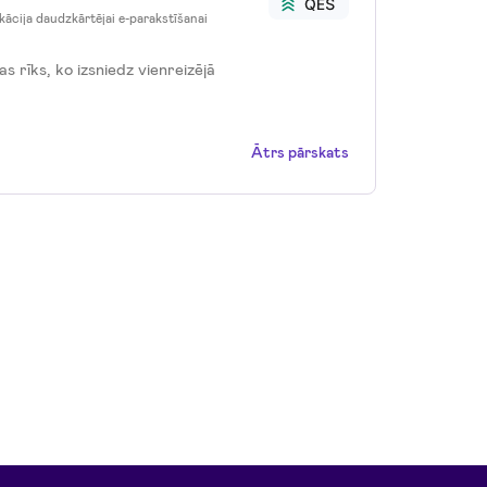
ikācija daudzkārtējai e-parakstīšanai
as rīks, ko izsniedz vienreizējā
.
Ātrs pārskats