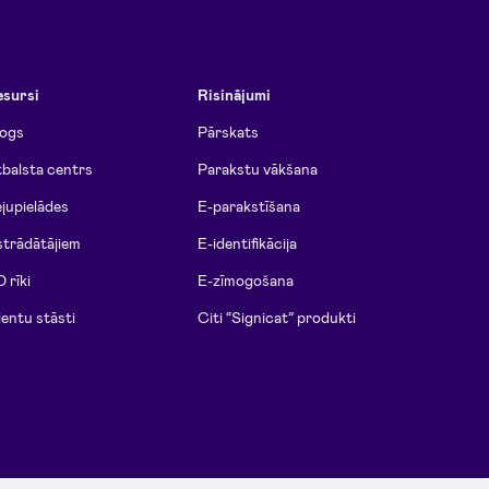
esursi
Risinājumi
logs
Pārskats
balsta centrs
Parakstu vākšana
jupielādes
E-parakstīšana
strādātājiem
E-identifikācija
D rīki
E-zīmogošana
ientu stāsti
Citi “Signicat” produkti