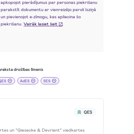
apkopojot pierādījumus par personas piekrišanu
parakstīt dokumentu ar vienreizējo paroli īsziņā
un pievienojot e-zīmogu, kas apliecina šo
piekrišanu.
Vairāk lasiet šeit
.
raksta drošības līmenis
QES
AdES
SES
artes un “Giesecke & Devrient” viedkartes