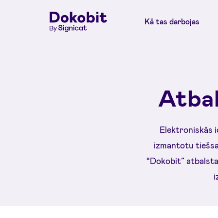
Kā tas darbojas
Atbals
Elektroniskās id
izmantotu tiešsa
“Dokobit” atbalsta 
i