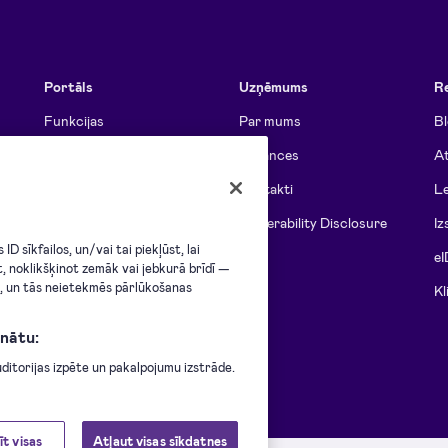
Portāls
Uzņēmums
R
Funkcijas
Par mums
B
Funkcijas komandām
Vakances
At
Cenrādis
Kontakti
Le
Plānu salīdzinājums
Vulnerability Disclosure
Iz
D sīkfailos, un/vai tai piekļūst, lai
Atbilstība standartiem
eI
t, noklikšķinot zemāk vai jebkurā brīdī —
i, un tās neietekmēs pārlūkošanas
Visas funkcijas
Kl
nātu:
itorijas izpēte un pakalpojumu izstrāde.
īt visas
Atļaut visas sīkdatnes