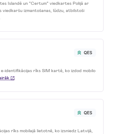
tes Islandē un “Certum” viedkartes Polijā ar
 viedkaršu izmantošanas, lūdzu, atbilstoši
.
e-identifikācijas rīks SIM kartē, ko izdod mobilo
airāk
.
ācijas rīks mobilajā lietotnē, ko izsniedz Latvijā,