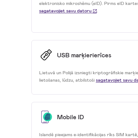
elektronisko mikroshēmu (eID). Pirms eID kartes 
sagatavojiet savu datoru
.
USB marķierierīces
Lietuvā un Polijā izsniegti kriptogrāfiskie marķ
lietošanas, lūdzu, atbilstoši
sagatavojiet savu d
Mobile ID
Islandē pieejams e-identifikācijas rīks SIM kartē