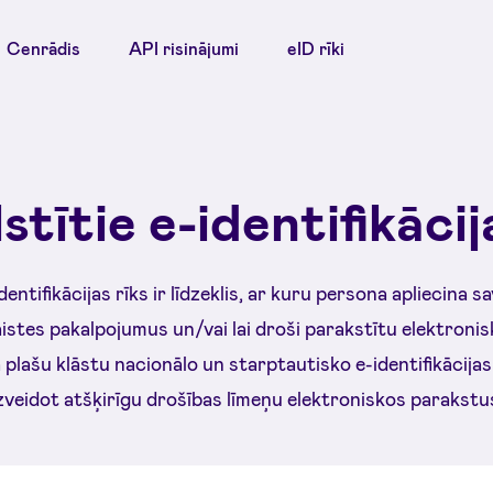
Cenrādis
API risinājumi
eID rīki
tītie e-identifikācij
entifikācijas rīks ir līdzeklis, ar kuru persona apliecina sav
istes pakalpojumus un/vai lai droši parakstītu elektron
plašu klāstu nacionālo un starptautisko e-identifikācijas
zveidot atšķirīgu drošības līmeņu elektroniskos parakstu