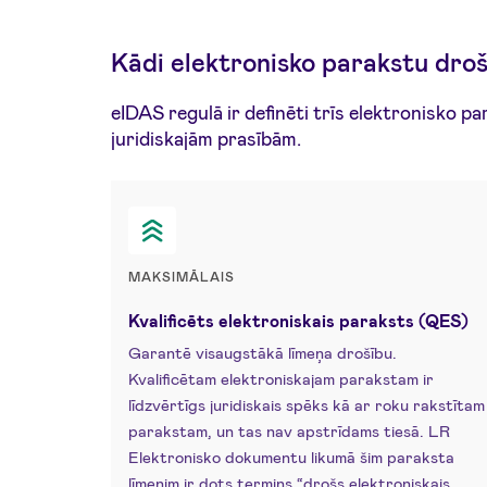
Kādi elektronisko parakstu droš
eIDAS regulā ir definēti trīs elektronisko p
juridiskajām prasībām.
MAKSIMĀLAIS
Kvalificēts elektroniskais paraksts (QES)
Garantē visaugstākā līmeņa drošību.
Kvalificētam elektroniskajam parakstam ir
līdzvērtīgs juridiskais spēks kā ar roku rakstītam
parakstam, un tas nav apstrīdams tiesā. LR
Elektronisko dokumentu likumā šim paraksta
līmenim ir dots termins “drošs elektroniskais