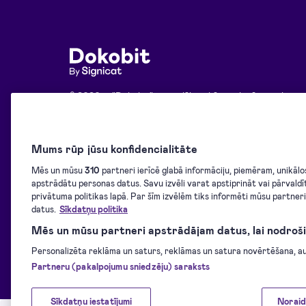
© 2026 — "Dokobit" — vieglāk, nekā parakstīt ar roku
Kontakti:
atbalsts@dokobit.com
Mums rūp jūsu konfidencialitāte
Mēs un mūsu
310
partneri ierīcē glabā informāciju, piemēram, unikālos I
apstrādātu personas datus. Savu izvēli varat apstiprināt vai pārvaldī
“Dokobit” portālu nodrošina “Signicat”
privātuma politikas lapā. Par šīm izvēlēm tiks informēti mūsu partner
– digitālās identitātes līderis Eiropā
un sertificēts QTSP; tas atbilst ISO/IEC
datus.
Sīkdatņu politika
27001 un eIDAS standartiem.
Uzzināt
vairāk
.
Mēs un mūsu partneri apstrādājam datus, lai nodroši
Personalizēta reklāma un saturs, reklāmas un satura novērtēšana, aud
Partneru (pakalpojumu sniedzēju) saraksts
Sīkdatņu iestatījumi
Noraid