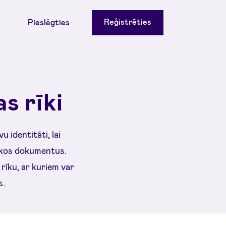
Reģistrēties
Pieslēgties
as rīki
u identitāti, lai
iskos dokumentus.
 rīku, ar kuriem var
s.