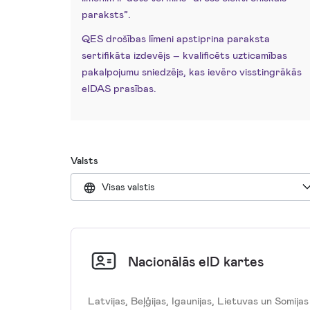
paraksts”.
QES drošības līmeni apstiprina paraksta
sertifikāta izdevējs – kvalificēts uzticamības
pakalpojumu sniedzējs, kas ievēro visstingrākās
eIDAS prasības.
Valsts
Visas valstis
Nacionālās eID kartes
Latvijas, Beļģijas, Igaunijas, Lietuvas un Somija