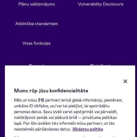
Plānu salīdzinājums
Vulnerability Disclosure
Atbilstība standartiem
Visas funkcijas
Resursi
Risinājumi
Blogs
Pārskats
Mums rūp jūsu konfidencialitāte
Mēs un mūsu
312
partneri ierīcē glabā informāciju, piemēram,
Atbalsta centrs
Parakstu vākšana
unikālos ID sīkfailos, un/vai tai piekļūst, lai apstrādātu
personas datus. Savu izvēli varat apstiprināt vai pārvaldīt,
noklikšķinot zemāk vai jebkurā brīdī — privātuma politikas
lapā. Par šīm izvēlēm tiks informēti mūsu partneri, un tās
Lejupielādes
E-parakstīšana
neietekmēs pārlūkošanas datus.
Sīkdatņu politika