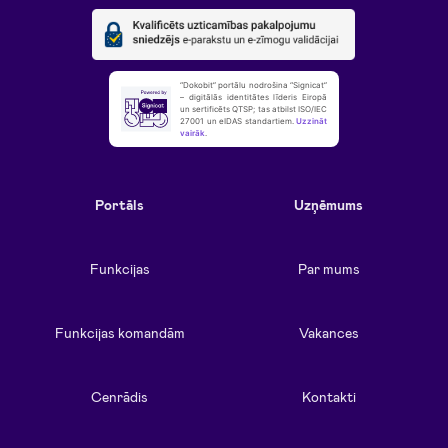
“Dokobit” portālu nodrošina “Signicat”
– digitālās identitātes līderis Eiropā
un sertificēts QTSP; tas atbilst ISO/IEC
27001 un eIDAS standartiem.
Uzzināt
vairāk
.
Portāls
Uzņēmums
Funkcijas
Par mums
Funkcijas komandām
Vakances
Cenrādis
Kontakti