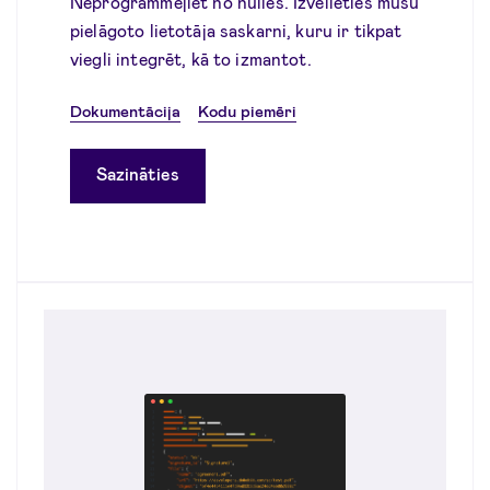
Neprogrammējiet no nulles. Izvēlieties mūsu
pielāgoto lietotāja saskarni, kuru ir tikpat
viegli integrēt, kā to izmantot.
Dokumentācija
Kodu piemēri
Sazināties