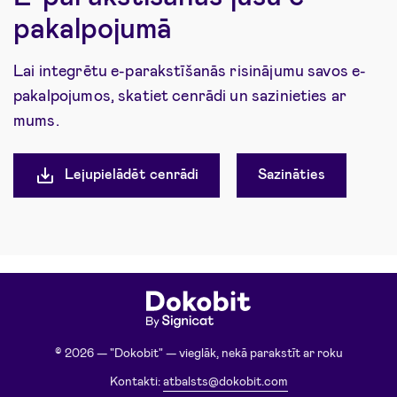
pakalpojumā
Lai integrētu e-parakstīšanās risinājumu savos e-
pakalpojumos, skatiet cenrādi un sazinieties ar
mums.
Lejupielādēt cenrādi
Sazināties
© 2026 — "Dokobit" — vieglāk, nekā parakstīt ar roku
Kontakti:
atbalsts@dokobit.com