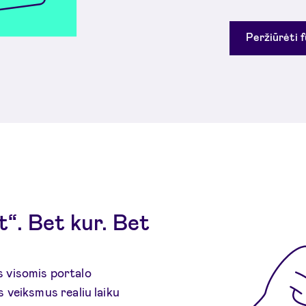
Peržiūrėti 
“. Bet kur. Bet
s visomis portalo
s veiksmus realiu laiku