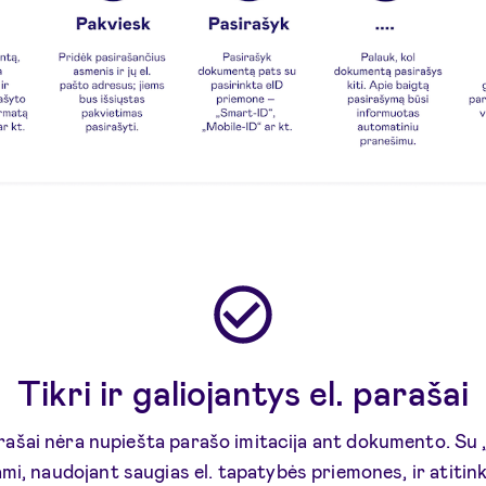
Tikri ir galiojantys el. parašai
rašai nėra nupiešta parašo imitacija ant dokumento. Su „
mi, naudojant saugias el. tapatybės priemones, ir atitin