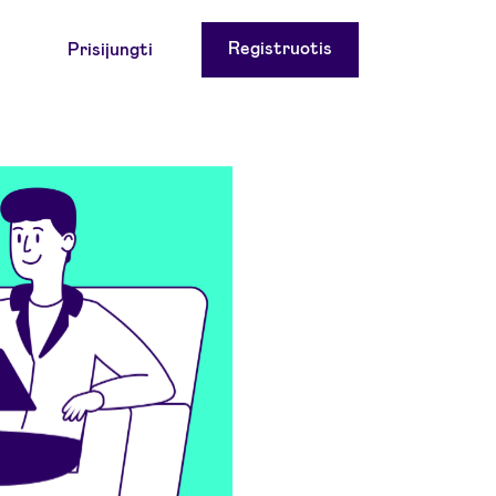
Registruotis
Prisijungti