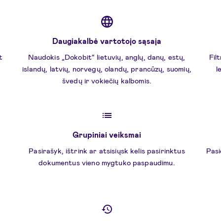
Daugiakalbė vartotojo sąsaja
t
Naudokis „Dokobit“ lietuvių, anglų, danų, estų,
Fil
islandų, latvių, norvegų, olandų, prancūzų, suomių,
l
švedų ir vokiečių kalbomis.
Grupiniai veiksmai
Pasirašyk, ištrink ar atsisiųsk kelis pasirinktus
Pasi
dokumentus vieno mygtuko paspaudimu.