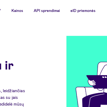
“
Kainos
API sprendimai
eID priemonės
 ir
, leidžiančias
as su jais
nedidelė mūsų