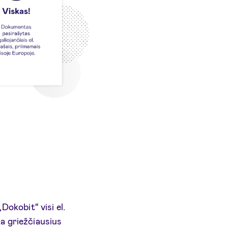
Dokobit“ visi el.
ka griežčiausius