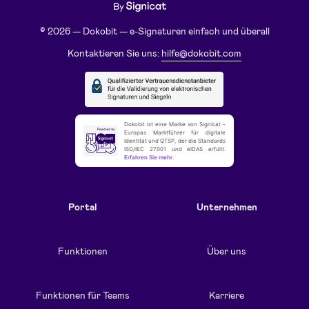
© 2026 — Dokobit — e-Signaturen einfach und überall
Kontaktieren Sie uns:
hilfe@dokobit.com
Dokobit ist eine Marke von Signicat -
Europas Marktführer für digitale
Identität und QTSP, der die Standards
ISO/IEC 27001 und eIDAS erfüllt.
Erfahren Sie mehr
.
Portal
Unternehmen
Funktionen
Über uns
Funktionen für Teams
Karriere