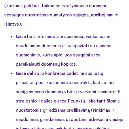
(kurioms gali būti taikomos įstatyminėse duomenų
apsaugos nuostatose numatytos sąlygos, apribojimai ir
išimtys):
teisė būti informuotam apie mūsų renkamus ir
naudojamus duomenis ir susipažinti su asmens
duomenimis, kurie apie juos saugomi arba
pareikalauti duomenų kopijos;
teisė dėl su jo konkrečia padėtimi susijusių
priežasčių bet kuriuo metu nesutikti, kad su juo
susiję asmens duomenys būtų tvarkomi remiantis 6
straipsnio 1 dalies e arba f punktu, įskaitant šiomis
nuostatomis grindžiamą profiliavimą (rinkimas ir
naudojimas grindžiamas užduotimi, atliekama viešojo
intereso labui arba vykdant viešosios valdžios