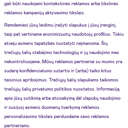
gali būti naudojami kontekstinės reklamos arba tikslinės
reklamos kampanijų aktyvavimo tikslais.
Remdamiesi jūsų leidimu įrašyti slapukus į jūsų įrenginį,
taip pat vertiname anonimizuotų naudotojų profilius. Tokiu
atveju asmens tapatybės nustatyti neįmanoma. Šių
trečiųjų šalių stebėjimo technologijų ir jų naudojimo mes
nekontroliuojame. Mūsų reklamos partneriai su mumis yra
sudarę konfidencialumo sutartis ir (arba) taiko kitus
teisinius apribojimus. Trečiųjų šalių slapukams taikomos
trečiųjų šalių privatumo politikos nuostatos. Informaciją
apie jūsų sutikimą arba atsisakymą dėl slapukų naudojimo
ir susijusį asmens duomenų tvarkymą reklamos
personalizavimo tikslais perduodame savo reklamos
partneriams.