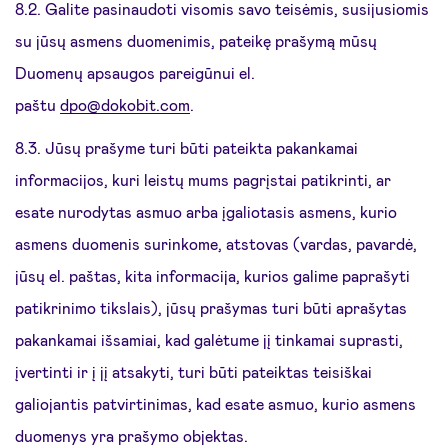
8.2. Galite pasinaudoti visomis savo teisėmis, susijusiomis
su jūsų asmens duomenimis, pateikę prašymą mūsų
Duomenų apsaugos pareigūnui el.
paštu
dpo@dokobit.com
.
8.3. Jūsų prašyme turi būti pateikta pakankamai
informacijos, kuri leistų mums pagrįstai patikrinti, ar
esate nurodytas asmuo arba įgaliotasis asmens, kurio
asmens duomenis surinkome, atstovas (vardas, pavardė,
jūsų el. paštas, kita informacija, kurios galime paprašyti
patikrinimo tikslais), jūsų prašymas turi būti aprašytas
pakankamai išsamiai, kad galėtume jį tinkamai suprasti,
įvertinti ir į jį atsakyti, turi būti pateiktas teisiškai
galiojantis patvirtinimas, kad esate asmuo, kurio asmens
duomenys yra prašymo objektas.