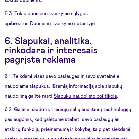
5.3. Tokio duomenų tvarkymo sąlygos
apibrėžtos
Duomenų tvarkymo sutartyje
.
6. Slapukai, analitika,
rinkodara ir interesais
pagrįsta reklama
6.1. Teikdami visas savo paslaugas ir savo svetainėje
naudojame slapukus. Išsamią informaciją apie slapukų
naudojimą galite rasti
Slapukų naudojimo politikoje
.
6.2. Galime naudotis trečiųjų šalių analitinių technologijų
paslaugomis, kad galėtume stebėti savo paslaugų ar
atskirų funkcijų prieinamumą ir kokybę, taip pat siekdami
geriau suprasti savo naudotojų poreikius ir optimizuoti