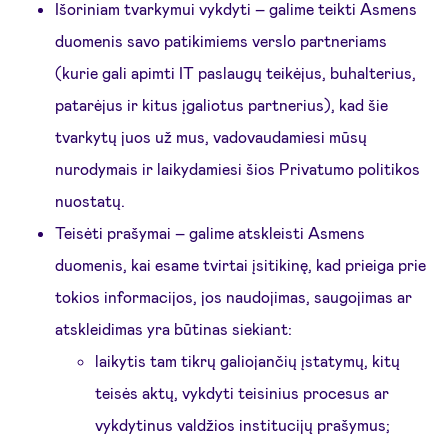
Išoriniam tvarkymui vykdyti – galime teikti Asmens
duomenis savo patikimiems verslo partneriams
(kurie gali apimti IT paslaugų teikėjus, buhalterius,
patarėjus ir kitus įgaliotus partnerius), kad šie
tvarkytų juos už mus, vadovaudamiesi mūsų
nurodymais ir laikydamiesi šios Privatumo politikos
nuostatų.
Teisėti prašymai – galime atskleisti Asmens
duomenis, kai esame tvirtai įsitikinę, kad prieiga prie
tokios informacijos, jos naudojimas, saugojimas ar
atskleidimas yra būtinas siekiant:
laikytis tam tikrų galiojančių įstatymų, kitų
teisės aktų, vykdyti teisinius procesus ar
vykdytinus valdžios institucijų prašymus;