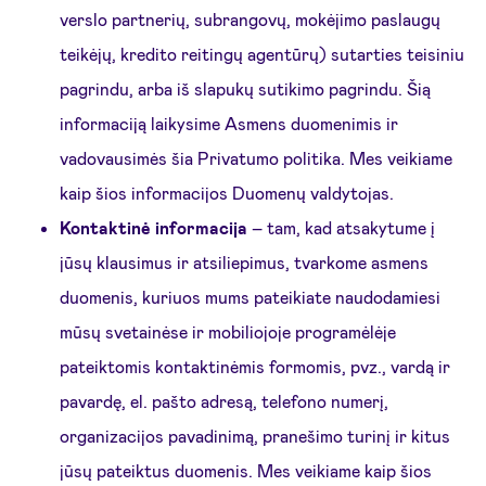
verslo partnerių, subrangovų, mokėjimo paslaugų
teikėjų, kredito reitingų agentūrų) sutarties teisiniu
pagrindu, arba iš slapukų sutikimo pagrindu. Šią
informaciją laikysime Asmens duomenimis ir
vadovausimės šia Privatumo politika. Mes veikiame
kaip šios informacijos Duomenų valdytojas.
Kontaktinė informacija
– tam, kad atsakytume į
jūsų klausimus ir atsiliepimus, tvarkome asmens
duomenis, kuriuos mums pateikiate naudodamiesi
mūsų svetainėse ir mobiliojoje programėlėje
pateiktomis kontaktinėmis formomis, pvz., vardą ir
pavardę, el. pašto adresą, telefono numerį,
organizacijos pavadinimą, pranešimo turinį ir kitus
jūsų pateiktus duomenis. Mes veikiame kaip šios