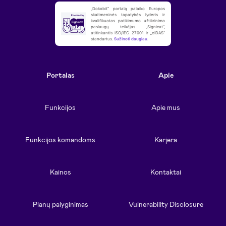
„Dokobit“ portalą palaiko Europos
skaitmeninės tapatybės lyderis ir
kvalifikuotas patikimumo užtikrinimo
paslaugų teikėjas „Signicat“,
atitinkantis ISO/IEC 27001 ir „eIDAS“
standartus.
Sužinoti daugiau
.
Portalas
Apie
Funkcijos
Apie mus
Funkcijos komandoms
Karjera
Kainos
Kontaktai
Planų palyginimas
Vulnerability Disclosure