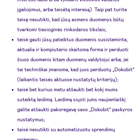
įgaliojimus, arba teisėtą interesą). Taip pat turite
teisę nesutikti, kad jūsų asmens duomenys būtų
tvarkomi tiesioginės rinkodaros tikslais;
teisė gauti jūsų pateiktus duomenis susisteminta,
aktualia ir kompiuterio skaitoma forma ir perduoti
šiuos duomenis kitam duomenų valdytojui arba, jei
tai techniškai įmanoma, kad juos perduotų „Dokobit“
(laikantis teisės aktuose nustatytų kriterijų);
teisė bet kuriuo metu atšaukti bet kokį mums
suteiktą leidimą. Leidimą siųsti jums naujienlaiškį
galite atšaukti pakoregavę savo „Dokobit“ paskyros
nustatymus;
teisė nesutikti su automatizuotu sprendimų
priėmimu;