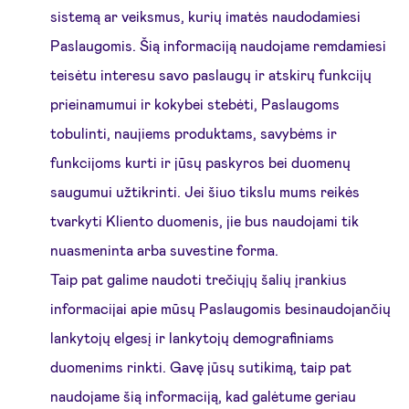
sistemą ar veiksmus, kurių imatės naudodamiesi
Paslaugomis. Šią informaciją naudojame remdamiesi
teisėtu interesu savo paslaugų ir atskirų funkcijų
prieinamumui ir kokybei stebėti, Paslaugoms
tobulinti, naujiems produktams, savybėms ir
funkcijoms kurti ir jūsų paskyros bei duomenų
saugumui užtikrinti. Jei šiuo tikslu mums reikės
tvarkyti Kliento duomenis, jie bus naudojami tik
nuasmeninta arba suvestine forma.
Taip pat galime naudoti trečiųjų šalių įrankius
informacijai apie mūsų Paslaugomis besinaudojančių
lankytojų elgesį ir lankytojų demografiniams
duomenims rinkti. Gavę jūsų sutikimą, taip pat
naudojame šią informaciją, kad galėtume geriau