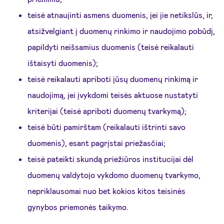
teisė atnaujinti asmens duomenis, jei jie netikslūs, ir,
atsižvelgiant į duomenų rinkimo ir naudojimo pobūdį,
papildyti neišsamius duomenis (teisė reikalauti
ištaisyti duomenis);
teisė reikalauti apriboti jūsų duomenų rinkimą ir
naudojimą, jei įvykdomi teisės aktuose nustatyti
kriterijai (teisė apriboti duomenų tvarkymą);
teisė būti pamirštam (reikalauti ištrinti savo
duomenis), esant pagrįstai priežasčiai;
teisė pateikti skundą priežiūros institucijai dėl
duomenų valdytojo vykdomo duomenų tvarkymo,
nepriklausomai nuo bet kokios kitos teisinės
gynybos priemonės taikymo.