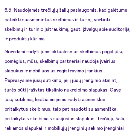
6.5. Naudojamės trečiųjų šalių paslaugomis, kad galėtume
pateikti suasmenintus skelbimus ir turinį, vertinti
skelbimų ir turinio įsitraukimą, gauti įžvalgų apie auditoriją
ir produktų kūrimą
.
Norėdami rodyti jums aktualesnius skelbimus pagal jūsų
pomėgius, mūsų skelbimų partneriai naudoja įvairius
slapukus ir mobiliuosius registravimo įrankius.
Paprašysime jūsų sutikimo, jei į jūsų įrenginio atmintį
turės būti įrašytas tikslinio nukreipimo slapukas. Gavę
jūsų sutikimą, leidžiame jiems rodyti asmeniškai
pritaikytus skelbimus, taip pat naudoti su asmeniškai
pritaikytais skelbimais susijusius slapukus. Trečiųjų šalių
reklamos slapukai ir mobiliųjų įrenginių sekimo įrenginiai