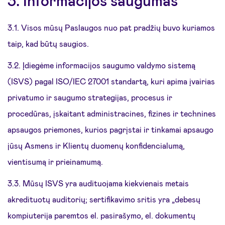
3. Informacijos saugumas
3.1. Visos mūsų Paslaugos nuo pat pradžių buvo kuriamos
taip, kad būtų saugios.
3.2. Įdiegėme informacijos saugumo valdymo sistemą
(ISVS) pagal ISO/IEC 27001 standartą, kuri apima įvairias
privatumo ir saugumo strategijas, procesus ir
procedūras, įskaitant administracines, fizines ir technines
apsaugos priemones, kurios pagrįstai ir tinkamai apsaugo
jūsų Asmens ir Klientų duomenų konfidencialumą,
vientisumą ir prieinamumą.
3.3. Mūsų ISVS yra audituojama kiekvienais metais
akredituotų auditorių; sertifikavimo sritis yra „debesų
kompiuterija paremtos el. pasirašymo, el. dokumentų