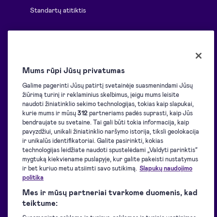
Standartų atitiktis
Visos funkcijos
Mums rūpi Jūsų privatumas
Informacija
Sprendimai
Galime pagerinti Jūsų patirtį svetainėje suasmenindami Jūsų
žiūrimą turinį ir reklaminius skelbimus, jeigu mums leisite
naudoti žiniatinklio sekimo technologijas, tokias kaip slapukai,
Tinklaraštis
Apžvalga
kurie mums ir mūsų
312
partneriams padės suprasti, kaip Jūs
bendraujate su svetaine. Tai gali būti tokia informacija, kaip
pavyzdžiui, unikali žiniatinklio naršymo istorija, tiksli geolokacija
Pagalbos centras
El. pasirašymo inicijavimas
ir unikalūs identifikatoriai. Galite pasirinkti, kokias
technologijas leidžiate naudoti spustelėdami „Valdyti parinktis“
mygtuką kiekviename puslapyje, kur galite pakeisti nustatymus
ir bet kuriuo metu atsiimti savo sutikimą.
Slapukų naudojimo
Atsisiuntimai
El. pasirašymas
politika
Mes ir mūsų partneriai tvarkome duomenis, kad
Programuotojams
El. identifikavimas
teiktume: