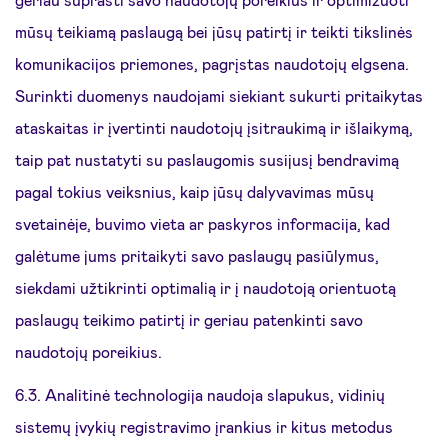
mūsų teikiamą paslaugą bei jūsų patirtį ir teikti tikslinės
komunikacijos priemones, pagrįstas naudotojų elgsena.
Surinkti duomenys naudojami siekiant sukurti pritaikytas
ataskaitas ir įvertinti naudotojų įsitraukimą ir išlaikymą,
taip pat nustatyti su paslaugomis susijusį bendravimą
pagal tokius veiksnius, kaip jūsų dalyvavimas mūsų
svetainėje, buvimo vieta ar paskyros informacija, kad
galėtume jums pritaikyti savo paslaugų pasiūlymus,
siekdami užtikrinti optimalią ir į naudotoją orientuotą
paslaugų teikimo patirtį ir geriau patenkinti savo
naudotojų poreikius.
6.3. Analitinė technologija naudoja slapukus, vidinių
sistemų įvykių registravimo įrankius ir kitus metodus