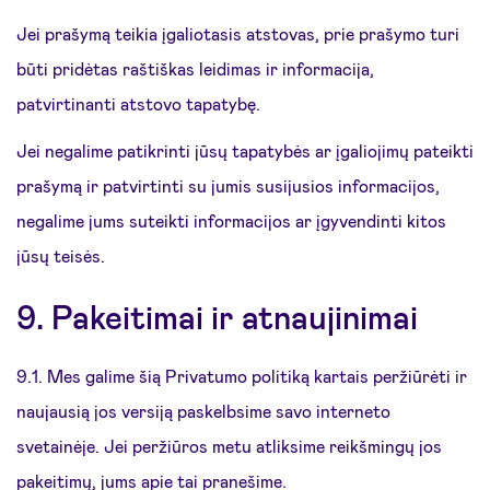
Jei prašymą teikia įgaliotasis atstovas, prie prašymo turi
būti pridėtas raštiškas leidimas ir informacija,
patvirtinanti atstovo tapatybę.
Jei negalime patikrinti jūsų tapatybės ar įgaliojimų pateikti
prašymą ir patvirtinti su jumis susijusios informacijos,
negalime jums suteikti informacijos ar įgyvendinti kitos
jūsų teisės.
9. Pakeitimai ir atnaujinimai
9.1. Mes galime šią Privatumo politiką kartais peržiūrėti ir
naujausią jos versiją paskelbsime savo interneto
svetainėje. Jei peržiūros metu atliksime reikšmingų jos
pakeitimų, jums apie tai pranešime.