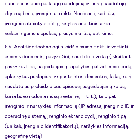
duomenims apie paslaugų naudojimą ir mūsų naudotojų
elgseną bei jų įrenginius rinkti. Norėdami, kad jūsų
įrenginio atmintyje būtų įrašytas analitinis arba
veiksmingumo slapukas, prašysime jūsų sutikimo.
6.4. Analitinė technologija leidžia mums rinkti ir vertinti
asmens duomenis, pavyzdžiui, naudotojo veiklą (įskaitant
paskyros tipą, pageidaujamą tapatybės patvirtinimo būdą,
aplankytus puslapius ir spustelėtus elementus; laiką, kurį
naudotojas praleidžia puslapiuose; pageidaujamą kalbą,
kuria buvo rodoma mūsų svetainė, ir t. t.), taip pat
įrenginio ir naršyklės informaciją (IP adresą, įrenginio ID ir
operacinę sistemą, įrenginio ekrano dydį, įrenginio tipą
(unikalų įrenginio identifikatorių), naršyklės informaciją,
geografinę vietą).