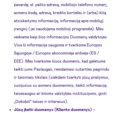
pavardę, el. pašto adresą, mobiliojo telefono numerį,
asmens kodą, adresą, kredito kortelės ir (arba) kitą
atsiskaitymo informaciją, informaciją apie mobilųjį
įrenginį (jei naudojama mobilioji programėlė). Mes
veikiame kaip šios informacijos Duomenų valdytojas.
Visa ši informacija saugoma ir tvarkoma Europos
Sąjungoje / Europos ekonominėje erdvėje (ES /
EEE). Mes tvarkome šiuos duomenis, kad galėtume
teikti jums Paslaugas, remdamiesi sutarties pagrindu
ir teisiniais tikslais (siekdami tvarkyti jūsų prašymus,
susijusius su asmens duomenimis, teikti informaciją
teisėsaugos ar kitoms valstybės institucijoms, ginti
„Dokobit“ teises ir interesus).
Jūsų įkelti duomenys (Kliento duomenys)
–