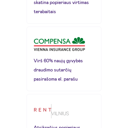
skatina popieriaus virtimas
terabaitais
Virš 60% naujų gyvybės
draudimo sutarčių
pasirašoma el. parašu
Atsikračius popieriaus