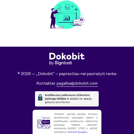
© 2026 — „Dokobit“ – paprasčiau nei pasirašyti ranka
Kontaktai:
pagalba@dokobit.com
„Dokobit“ portalą palaiko Europos
skaitmeninės tapatybės lyderis ir
kvalifikuotas patikimumo užtikrinimo
paslaugų teikėjas „Signicat“,
atitinkantis ISO/IEC 27001 ir „eIDAS“
standartus.
Sužinoti daugiau
.