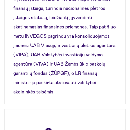
finansų įstaiga, turinčia nacionalinės plėtros
įstaigos statusą, leidžiantį įgyvendinti
skatinamąsias finansines priemones. Taip pat šiuo
metu INVEGOS pagrindu yra konsoliduojamos
įmonės: UAB Viešųjų investicijų plėtros agentūra
(VIPA), UAB Valstybės investicijų valdymo
agentūra (VIVA) ir UAB Žemės ūkio paskolų
garantijų fondas (ŽŪPGF), o LR finansų
ministerija paskirta atstovauti valstybei
akcininkės teisėmis.