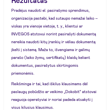
Pradėjus naudoti el. pasirašymo sprendimus,
organizacija pastebi, kad sutaupo nemažai laiko –
viskas yra vienoje vietoje, t. y., klientui ar
INVEGOS atstovui norint pasirašyti dokumentą
nereikia naudoti kitų įrankių ir vėliau dokumentą
įkelti į sistemą. Maža to, išvengiama ir galimų
parašo (laiko žymų, sertifikatų) klaidų keliant
dokumentus, pasirašytus skirtingomis
priemonėmis.
Reikšminga ir tai, kad iškilus klausimams dėl
paslaugų pobūdžio ar veikimo „Dokobit“ atstovai
reaguoja operatyviai ir noriai padeda atsakyti į
visus kilusius klausimus.