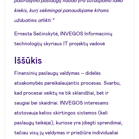
pasirašymo paslaugų nauda yra sutaupomo laiko
kiekis, kurį sėkmingai panaudojame kitoms
užduotims atlikti.“
Ernesta Sečinskytė, INVEGOS Informacinių
technologijų skyriaus IT projektų vadovė
Iššūkis
Finansinių paslaugų valdymas – didelės
atsakomybės pareikalaujantis procesas. Svarbu,
kad procesai veiktų ne tik sklandžiai, bet ir
saugiai bei skaidriai. INVEGOS interesams
atstovauja kelios skirtingos sistemos (keli
paslaugų teikėjai), kuriose yra įdiegti sprendimai,
tačiau visų jų valdymas ir priežiūra individualiai