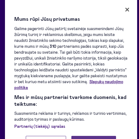
Visos funkcijos
Mums rūpi Jūsų privatumas
Informacija
Sprendimai
Galime pagerinti Jūsų patirtį svetainėje suasmenindami Jūsų
žiūrimą turinį ir reklaminius skelbimus, jeigu mums leisite
naudoti žiniatinklio sekimo technologijas, tokias kaip slapukai,
Tinklaraštis
Apžvalga
kurie mums ir mūsų
310
partneriams padės suprasti, kaip Jūs
bendraujate su svetaine. Tai gali būti tokia informacija, kaip
pavyzdžiui, unikali žiniatinklio naršymo istorija, tiksli geolokacija
Pagalbos centras
El. pasirašymo inicijavimas
ir unikalūs identifikatoriai. Galite pasirinkti, kokias
technologijas leidžiate naudoti spustelėdami „Valdyti parinktis“
mygtuką kiekviename puslapyje, kur galite pakeisti nustatymus
ir bet kuriuo metu atsiimti savo sutikimą.
Slapukų naudojimo
Atsisiuntimai
El. pasirašymas
politika
Mes ir mūsų partneriai tvarkome duomenis, kad
Programuotojams
El. identifikavimas
teiktume:
Suasmeninta reklama ir turinys, reklamos ir turinio vertinimas,
auditorijos tyrimas ir paslaugų kūrimas.
eID priemonės
El. spaudai
Partnerių (tiekėjų) sąrašas