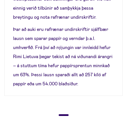
einnig verið tilbúnir að samþykkja þessa
breytingu og nota rafrænar undirskriftir.
Þar að auki eru rafrænar undirskriftir sjálfbær
lausn sem sparar pappír og verndar þ.a.l.
umhverfið. Frá því að nýjungin var innleidd hefur
Rimi Lietuva þegar tekist að ná viðunandi árangri
– á stuttum tíma hefur pappírsprentun minnkað
um 63%. Þessi lausn sparaði allt að 257 kíló af
pappír eða um 54.000 blaðsíður.