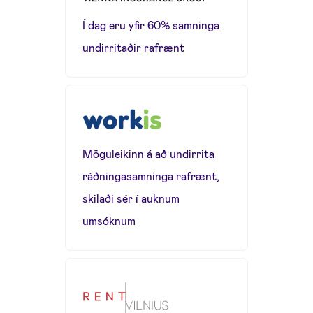
Í dag eru yfir 60% samninga
undirritaðir rafrænt
Möguleikinn á að undirrita
ráðningasamninga rafrænt,
skilaði sér í auknum
umsóknum