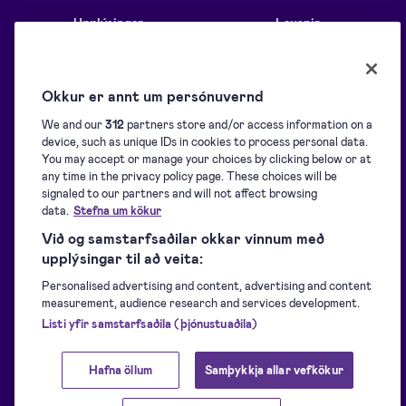
Upplýsingar
Lausnir
Blogg
Yfirlit
Okkur er annt um persónuvernd
We and our
312
partners store and/or access information on a
Hjálparsíður
Öflun undirskrifta
device, such as unique IDs in cookies to process personal data.
You may accept or manage your choices by clicking below or at
any time in the privacy policy page. These choices will be
signaled to our partners and will not affect browsing
Niðurhal
Undirritun
data.
Stefna um kökur
Við og samstarfsaðilar okkar vinnum með
Fyrir forritara
Auðkenning
upplýsingar til að veita:
Personalised advertising and content, advertising and content
measurement, audience research and services development.
Studd rafræn skilríki
Innsiglun
Listi yfir samstarfsaðila (þjónustuaðila)
Hafna öllum
Samþykkja allar vefkökur
Ánægðir viðskiptavinir
Aðrar Signicat vörur