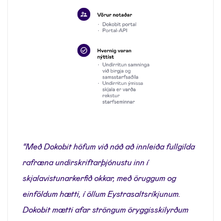
“Með Dokobit höfum við náð að innleiða fullgilda
rafræna undirskriftarþjónustu inn í
skjalavistunarkerfið okkar, með öruggum og
einföldum hætti, í öllum Eystrasaltsríkjunum.
Dokobit mætti afar ströngum öryggisskilyrðum