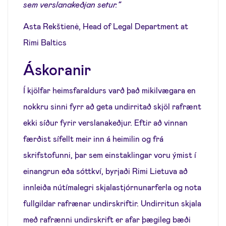
sem verslanakeðjan setur.”
Asta Rekštienė, Head of Legal Department at
Rimi Baltics
Áskoranir
Í kjölfar heimsfaraldurs varð það mikilvægara en
nokkru sinni fyrr að geta undirritað skjöl rafrænt
ekki síður fyrir verslanakeðjur. Eftir að vinnan
færðist sífellt meir inn á heimilin og frá
skrifstofunni, þar sem einstaklingar voru ýmist í
einangrun eða sóttkví, byrjaði Rimi Lietuva að
innleiða nútímalegri skjalastjórnunarferla og nota
fullgildar rafrænar undirskriftir. Undirritun skjala
með rafrænni undirskrift er afar þægileg bæði