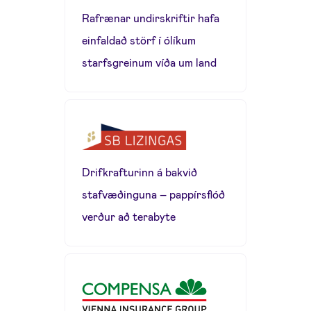
Rafrænar undirskriftir hafa
einfaldað störf í ólíkum
starfsgreinum víða um land
Drifkrafturinn á bakvið
stafvæðinguna – pappírsflóð
verður að terabyte