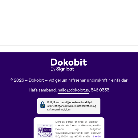
© 2026 – Dokobit – við gerum rafrænar undirskriftir einfaldar
Hafa samband:
hallo@dokobit.is
, 546 0333
Dokobit portal er hluti af Signicat -
stærsta stafræna auðkenningaraðila
Evrópu og fullgildur
traustþjónustuveitandi sem uppfyllir
ISO/27001 og eIDAS staðla.
Lærðu