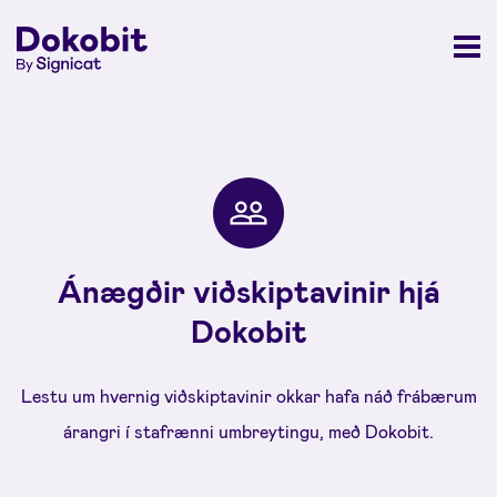
Ánægðir viðskiptavinir hjá
Dokobit
Lestu um hvernig viðskiptavinir okkar hafa náð frábærum
árangri í stafrænni umbreytingu, með Dokobit.