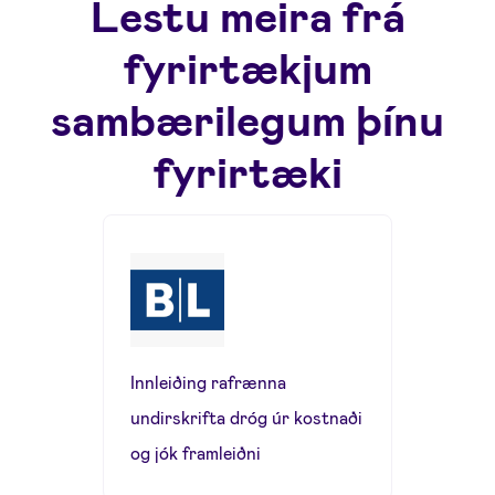
Lestu meira frá
fyrirtækjum
sambærilegum þínu
fyrirtæki
Innleiðing rafrænna
undirskrifta dróg úr kostnaði
og jók framleiðni