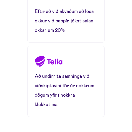
Eftir að við ákváðum að losa
okkur við pappír, jókst salan
okkar um 20%
Að undirrita samninga við
viðskiptavini fór úr nokkrum
dögum yfir í nokkra
klukkutíma