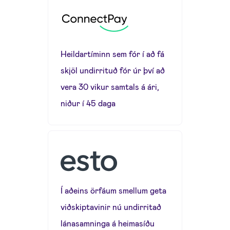
Heildartíminn sem fór í að fá
skjöl undirrituð fór úr því að
vera 30 vikur samtals á ári,
niður í 45 daga
Í aðeins örfáum smellum geta
viðskiptavinir nú undirritað
lánasamninga á heimasíðu