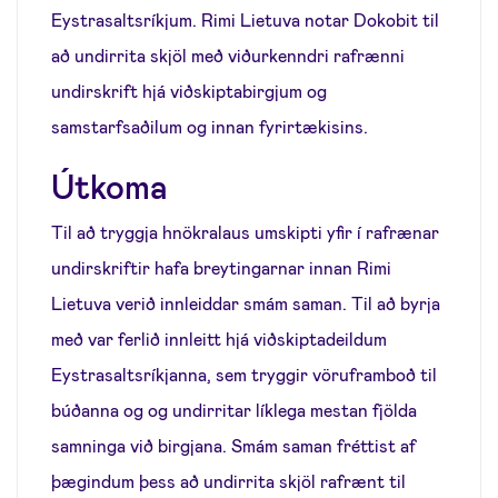
Eystrasaltsríkjum. Rimi Lietuva notar Dokobit til
að undirrita skjöl með viðurkenndri rafrænni
undirskrift hjá viðskiptabirgjum og
samstarfsaðilum og innan fyrirtækisins.
Útkoma
Til að tryggja hnökralaus umskipti yfir í rafrænar
undirskriftir hafa breytingarnar innan Rimi
Lietuva verið innleiddar smám saman. Til að byrja
með var ferlið innleitt hjá viðskiptadeildum
Eystrasaltsríkjanna, sem tryggir vöruframboð til
búðanna og og undirritar líklega mestan fjölda
samninga við birgjana. Smám saman fréttist af
þægindum þess að undirrita skjöl rafrænt til