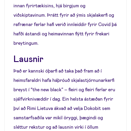
innan fyrirtækisins, hjá birgjum og
viðskiptavinum. Þrátt fyrir að ýmis skjalakerfi og
rafrænar ferlar hafi verið innleiddir fyrir Covid þá
hafði ástandi og heimavinnan flýtt fyrir frekari
breytingum.
Lausnir
Það er kannski óþarfi að taka það fram að í
heimsfaraldri hafa háþróuð skjalastjórnunarkerfi
breyst í “the new black” – fleiri og fleiri ferlar eru
sjálfvirknivæddir í dag. Ein helsta ástæðan fyrir
því að Rimi Lietuva ákvað að velja Dokobit sem
samstarfsaðila var mikil öryggi, þægindi og
sléttur rekstur og að lausnin virki í öllum