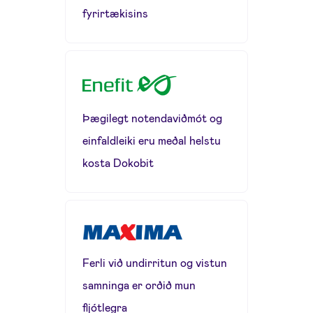
fyrirtækisins
Þægilegt notendaviðmót og
einfaldleiki eru meðal helstu
kosta Dokobit
Ferli við undirritun og vistun
samninga er orðið mun
fljótlegra