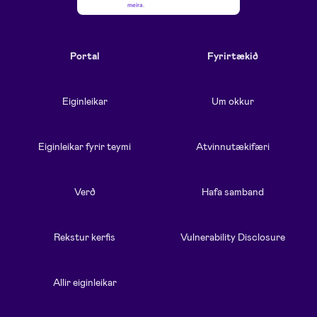
meira
.
Portal
Fyrirtækið
Eiginleikar
Um okkur
Eiginleikar fyrir teymi
Atvinnutækifæri
Verð
Hafa samband
Rekstur kerfis
Vulnerability Disclosure
Allir eiginleikar