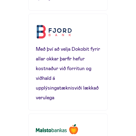
Með því að velja Dokobit fyrir
allar okkar þarfir hefur
kostnaður við forritun og
viðhald á
upplýsingatæknisviði lækkað
verulega