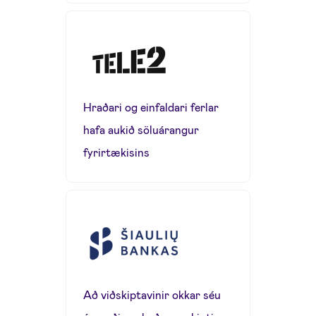
Hraðari og einfaldari ferlar
hafa aukið söluárangur
fyrirtækisins
Að viðskiptavinir okkar séu