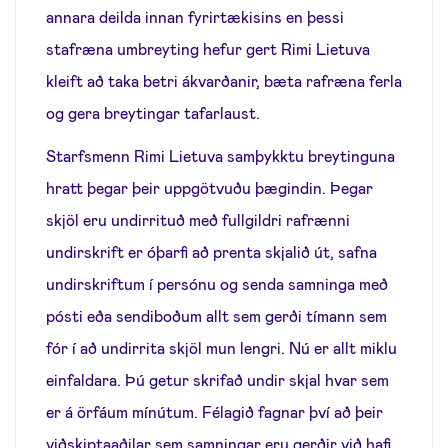
annara deilda innan fyrirtækisins en þessi
stafræna umbreyting hefur gert Rimi Lietuva
kleift að taka betri ákvarðanir, bæta rafræna ferla
og gera breytingar tafarlaust.
Starfsmenn Rimi Lietuva samþykktu breytinguna
hratt þegar þeir uppgötvuðu þægindin. Þegar
skjöl eru undirrituð með fullgildri rafrænni
undirskrift er óþarfi að prenta skjalið út, safna
undirskriftum í persónu og senda samninga með
pósti eða sendiboðum allt sem gerði tímann sem
fór í að undirrita skjöl mun lengri. Nú er allt miklu
einfaldara. Þú getur skrifað undir skjal hvar sem
er á örfáum mínútum. Félagið fagnar því að þeir
viðskiptaaðilar sem samningar eru gerðir við hafi