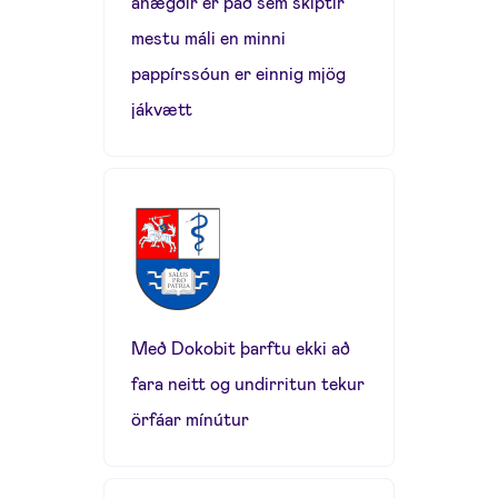
ánægðir er það sem skiptir
mestu máli en minni
pappírssóun er einnig mjög
jákvætt
Með Dokobit þarftu ekki að
fara neitt og undirritun tekur
örfáar mínútur